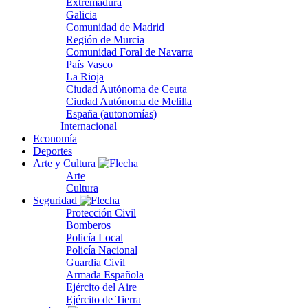
Extremadura
Galicia
Comunidad de Madrid
Región de Murcia
Comunidad Foral de Navarra
País Vasco
La Rioja
Ciudad Autónoma de Ceuta
Ciudad Autónoma de Melilla
España (autonomías)
Internacional
Economía
Deportes
Arte y Cultura
Arte
Cultura
Seguridad
Protección Civil
Bomberos
Policía Local
Policía Nacional
Guardia Civil
Armada Española
Ejército del Aire
Ejército de Tierra