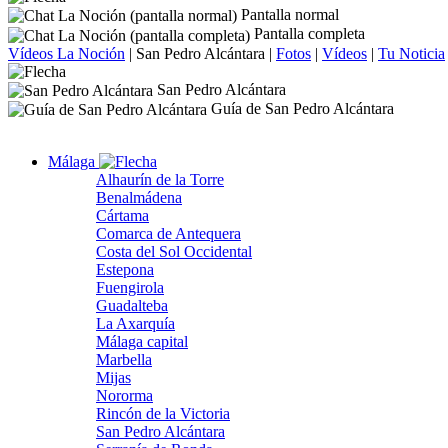
Pantalla normal
Pantalla completa
Vídeos La Noción
|
San Pedro Alcántara
|
Fotos
|
Vídeos
|
Tu Noticia
San Pedro Alcántara
Guía de San Pedro Alcántara
Málaga
Alhaurín de la Torre
Benalmádena
Cártama
Comarca de Antequera
Costa del Sol Occidental
Estepona
Fuengirola
Guadalteba
La Axarquía
Málaga capital
Marbella
Mijas
Nororma
Rincón de la Victoria
San Pedro Alcántara