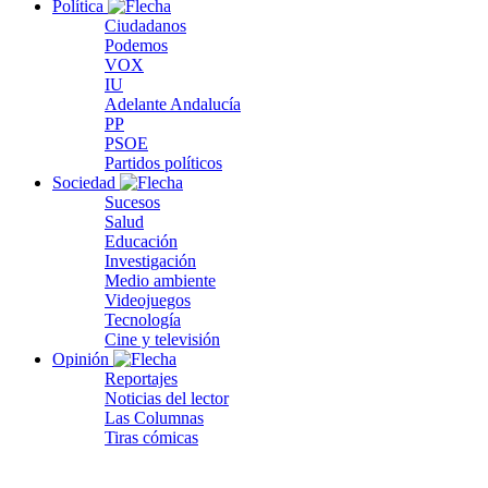
Política
Ciudadanos
Podemos
VOX
IU
Adelante Andalucía
PP
PSOE
Partidos políticos
Sociedad
Sucesos
Salud
Educación
Investigación
Medio ambiente
Videojuegos
Tecnología
Cine y televisión
Opinión
Reportajes
Noticias del lector
Las Columnas
Tiras cómicas