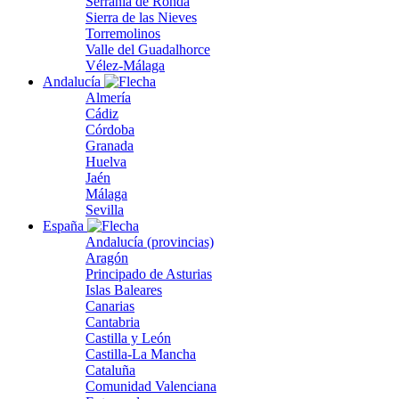
Serranía de Ronda
Sierra de las Nieves
Torremolinos
Valle del Guadalhorce
Vélez-Málaga
Andalucía
Almería
Cádiz
Córdoba
Granada
Huelva
Jaén
Málaga
Sevilla
España
Andalucía (provincias)
Aragón
Principado de Asturias
Islas Baleares
Canarias
Cantabria
Castilla y León
Castilla-La Mancha
Cataluña
Comunidad Valenciana