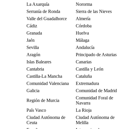
La Axarquía
Nororma
Serranía de Ronda
Sierra de las Nieves
Valle del Guadalhorce
Almería
Cádiz
Córdoba
Granada
Huelva
Jaén
Málaga
Sevilla
Andalucía
Aragón
Principado de Asturias
Islas Baleares
Canarias
Cantabria
Castilla y León
Castilla-La Mancha
Cataluña
Comunidad Valenciana
Extremadura
Galicia
Comunidad de Madrid
Comunidad Foral de
Región de Murcia
Navarra
País Vasco
La Rioja
Ciudad Autónoma de
Ciudad Autónoma de
Ceuta
Melilla