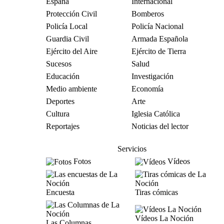
España
Internacional
Protección Civil
Bomberos
Policía Local
Policía Nacional
Guardia Civil
Armada Española
Ejército del Aire
Ejército de Tierra
Sucesos
Salud
Educación
Investigación
Medio ambiente
Economía
Deportes
Arte
Cultura
Iglesia Católica
Reportajes
Noticias del lector
Servicios
Fotos
Vídeos
Encuesta
Tiras cómicas
Vídeos La Noción
Las Columnas