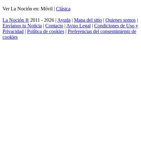
Ver La Noción en: Móvil |
Clásica
La Noción ®
2011 - 2026 |
Ayuda
|
Mapa del sitio
|
Quienes somos
|
Envíanos tu Noticia
|
Contacto
|
Aviso Legal
|
Condiciones de Uso y
Privacidad
|
Política de cookies
|
Preferencias del consentimiento de
cookies