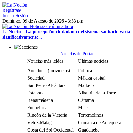
Regístrate
Iniciar Sesión
Domingo, 09 de Agosto de 2026 - 3:33 pm
La Noción
|
La percepción ciudadana del sistema sanitario varía
significativamente...
Noticias de Portada
Noticias más leídas
Últimas noticias
Andalucía (provincias)
Política
Sociedad
Málaga capital
San Pedro Alcántara
Marbella
Estepona
Alhaurín de la Torre
Benalmádena
Cártama
Fuengirola
Mijas
Rincón de la Victoria
Torremolinos
Vélez-Málaga
Comarca de Antequera
Costa del Sol Occidental
Guadalteba