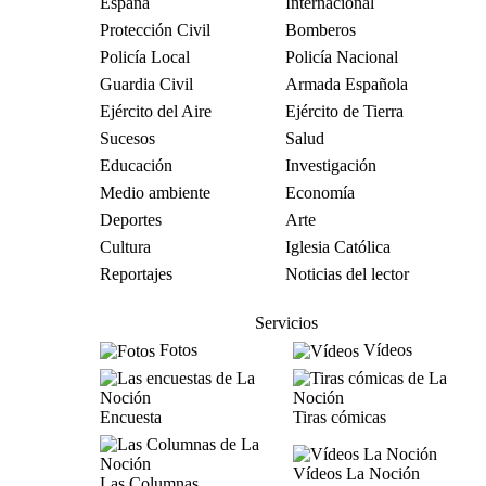
España
Internacional
Protección Civil
Bomberos
Policía Local
Policía Nacional
Guardia Civil
Armada Española
Ejército del Aire
Ejército de Tierra
Sucesos
Salud
Educación
Investigación
Medio ambiente
Economía
Deportes
Arte
Cultura
Iglesia Católica
Reportajes
Noticias del lector
Servicios
Fotos
Vídeos
Encuesta
Tiras cómicas
Vídeos La Noción
Las Columnas