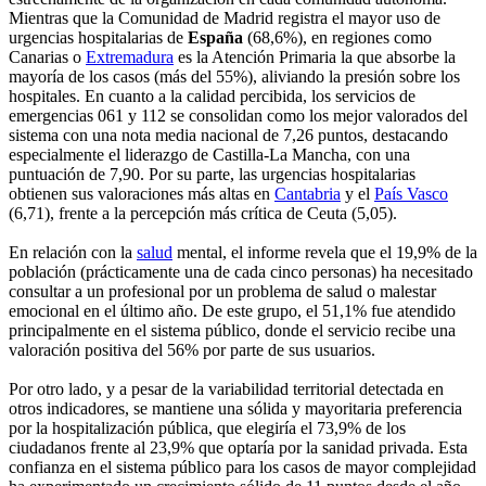
Mientras que la Comunidad de Madrid registra el mayor uso de
urgencias hospitalarias de
España
(68,6%), en regiones como
Canarias o
Extremadura
es la Atención Primaria la que absorbe la
mayoría de los casos (más del 55%), aliviando la presión sobre los
hospitales. En cuanto a la calidad percibida, los servicios de
emergencias 061 y 112 se consolidan como los mejor valorados del
sistema con una nota media nacional de 7,26 puntos, destacando
especialmente el liderazgo de Castilla-La Mancha, con una
puntuación de 7,90. Por su parte, las urgencias hospitalarias
obtienen sus valoraciones más altas en
Cantabria
y el
País Vasco
(6,71), frente a la percepción más crítica de Ceuta (5,05).
En relación con la
salud
mental, el informe revela que el 19,9% de la
población (prácticamente una de cada cinco personas) ha necesitado
consultar a un profesional por un problema de salud o malestar
emocional en el último año. De este grupo, el 51,1% fue atendido
principalmente en el sistema público, donde el servicio recibe una
valoración positiva del 56% por parte de sus usuarios.
Por otro lado, y a pesar de la variabilidad territorial detectada en
otros indicadores, se mantiene una sólida y mayoritaria preferencia
por la hospitalización pública, que elegiría el 73,9% de los
ciudadanos frente al 23,9% que optaría por la sanidad privada. Esta
confianza en el sistema público para los casos de mayor complejidad