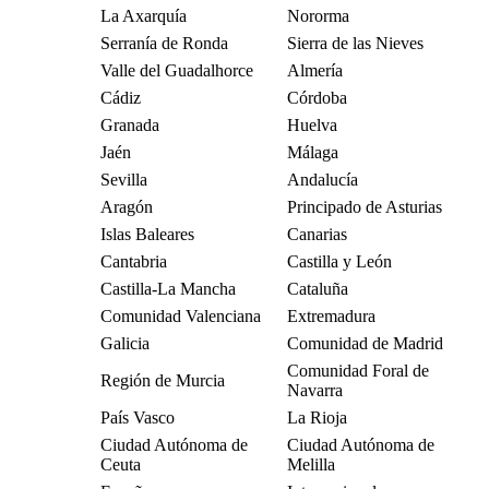
La Axarquía
Nororma
Serranía de Ronda
Sierra de las Nieves
Valle del Guadalhorce
Almería
Cádiz
Córdoba
Granada
Huelva
Jaén
Málaga
Sevilla
Andalucía
Aragón
Principado de Asturias
Islas Baleares
Canarias
Cantabria
Castilla y León
Castilla-La Mancha
Cataluña
Comunidad Valenciana
Extremadura
Galicia
Comunidad de Madrid
Comunidad Foral de
Región de Murcia
Navarra
País Vasco
La Rioja
Ciudad Autónoma de
Ciudad Autónoma de
Ceuta
Melilla