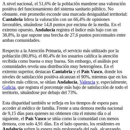
A nivel nacional, el 51,6% de la población mantiene una valoración
positiva del funcionamiento del sistema sanitario público. No
obstante, este promedio esconde una marcada desigualdad territorial:
Cantabria
lidera la valoración con un 66,4% de opiniones
favorables, situándose 14,8 puntos por encima de la media. En el
extremo opuesto,
Andalucía
registra el índice más bajo con un
38,8%, lo que supone una brecha de 27,6 puntos porcentuales entre
ambas comunidades.
Respecto a la Atención Primaria, el servicio más utilizado por la
población (80,8%), el 80,4% de los usuarios califica la atención
recibida como buena o muy buena. Sin embargo, el análisis por
comunidades revela una distribución muy heterogénea. En el
extremo superior, destacan
Cantabria
y el
País Vasco
, donde los
niveles de satisfacción positiva alcanzan el 90%, mientras que en los
niveles más críticos, se sitúan
Andalucía
,
Valencia
y, especialmente,
Galicia
, que registra el porcentaje más bajo de satisfacción de todo el
territorio, situándose por debajo del 73%.
Esta disparidad también se refleja en los tiempos de espera para
acceder al médico de familia. Frente a una demora media nacional
de 9,15 días para quienes no obtienen cita el mismo día o al
siguiente, el
País Vasco
se sitúa como la comunidad con menos
demora, con solo 4,91 días. En el lado opuesto, los residentes en
Andalucía
sufren la espera más prolongada del país, alcanzando