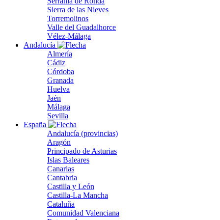
Serranía de Ronda
Sierra de las Nieves
Torremolinos
Valle del Guadalhorce
Vélez-Málaga
Andalucía
Almería
Cádiz
Córdoba
Granada
Huelva
Jaén
Málaga
Sevilla
España
Andalucía (provincias)
Aragón
Principado de Asturias
Islas Baleares
Canarias
Cantabria
Castilla y León
Castilla-La Mancha
Cataluña
Comunidad Valenciana