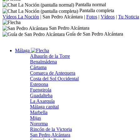
Pantalla normal
Pantalla completa
Vídeos La Noción
|
San Pedro Alcántara
|
Fotos
|
Vídeos
|
Tu Noticia
San Pedro Alcántara
Guía de San Pedro Alcántara
Málaga
Alhaurín de la Torre
Benalmádena
Cártama
Comarca de Antequera
Costa del Sol Occidental
Estepona
Fuengirola
Guadalteba
La Axarquía
Málaga capital
Marbella
Mijas
Nororma
Rincón de la Victoria
San Pedro Alcántara