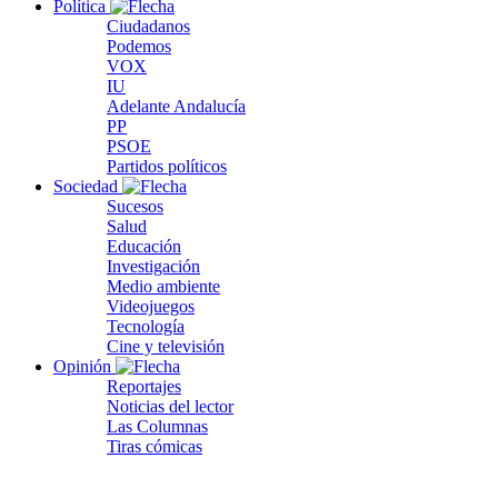
Política
Ciudadanos
Podemos
VOX
IU
Adelante Andalucía
PP
PSOE
Partidos políticos
Sociedad
Sucesos
Salud
Educación
Investigación
Medio ambiente
Videojuegos
Tecnología
Cine y televisión
Opinión
Reportajes
Noticias del lector
Las Columnas
Tiras cómicas