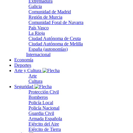
Extremadura
Galicia
Comunidad de Madrid
Región de Murcia
Comunidad Foral de Navarra
País Vasco
La Rioja
Ciudad Autónoma de Ceuta
Ciudad Autónoma de Melilla
España (autonomías)
Internacional
Economía
Deportes
Arte y Cultura
Arte
Cultura
Seguridad
Protección Civil
Bomberos
Policía Local
Policía Nacional
Guardia Civil
Armada Española
Ejército del Aire
Ejército de Tierra