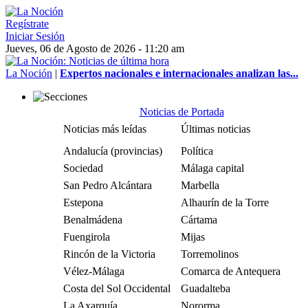
Regístrate
Iniciar Sesión
Jueves, 06 de Agosto de 2026 - 11:20 am
La Noción
|
Expertos nacionales e internacionales analizan las...
Noticias de Portada
Noticias más leídas
Últimas noticias
Andalucía (provincias)
Política
Sociedad
Málaga capital
San Pedro Alcántara
Marbella
Estepona
Alhaurín de la Torre
Benalmádena
Cártama
Fuengirola
Mijas
Rincón de la Victoria
Torremolinos
Vélez-Málaga
Comarca de Antequera
Costa del Sol Occidental
Guadalteba
La Axarquía
Nororma