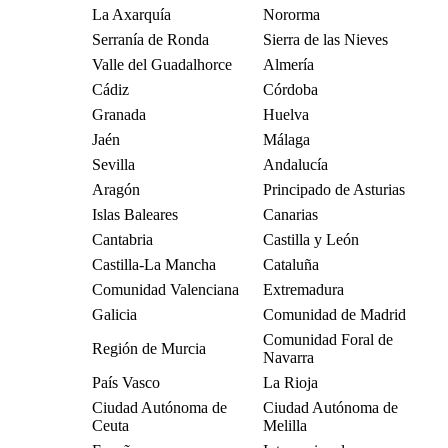
La Axarquía
Nororma
Serranía de Ronda
Sierra de las Nieves
Valle del Guadalhorce
Almería
Cádiz
Córdoba
Granada
Huelva
Jaén
Málaga
Sevilla
Andalucía
Aragón
Principado de Asturias
Islas Baleares
Canarias
Cantabria
Castilla y León
Castilla-La Mancha
Cataluña
Comunidad Valenciana
Extremadura
Galicia
Comunidad de Madrid
Comunidad Foral de
Región de Murcia
Navarra
País Vasco
La Rioja
Ciudad Autónoma de
Ciudad Autónoma de
Ceuta
Melilla