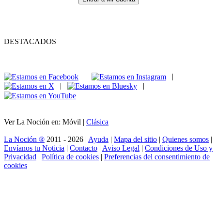
DESTACADOS
|
|
|
|
Ver La Noción en: Móvil |
Clásica
La Noción ®
2011 - 2026 |
Ayuda
|
Mapa del sitio
|
Quienes somos
|
Envíanos tu Noticia
|
Contacto
|
Aviso Legal
|
Condiciones de Uso y
Privacidad
|
Política de cookies
|
Preferencias del consentimiento de
cookies