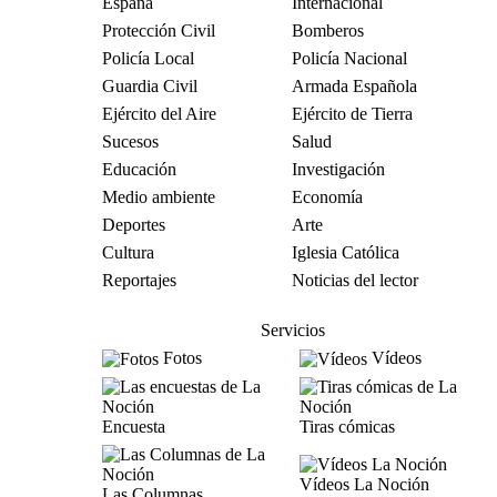
España
Internacional
Protección Civil
Bomberos
Policía Local
Policía Nacional
Guardia Civil
Armada Española
Ejército del Aire
Ejército de Tierra
Sucesos
Salud
Educación
Investigación
Medio ambiente
Economía
Deportes
Arte
Cultura
Iglesia Católica
Reportajes
Noticias del lector
Servicios
Fotos
Vídeos
Encuesta
Tiras cómicas
Vídeos La Noción
Las Columnas