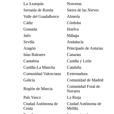
La Axarquía
Nororma
Serranía de Ronda
Sierra de las Nieves
Valle del Guadalhorce
Almería
Cádiz
Córdoba
Granada
Huelva
Jaén
Málaga
Sevilla
Andalucía
Aragón
Principado de Asturias
Islas Baleares
Canarias
Cantabria
Castilla y León
Castilla-La Mancha
Cataluña
Comunidad Valenciana
Extremadura
Galicia
Comunidad de Madrid
Comunidad Foral de
Región de Murcia
Navarra
País Vasco
La Rioja
Ciudad Autónoma de
Ciudad Autónoma de
Ceuta
Melilla