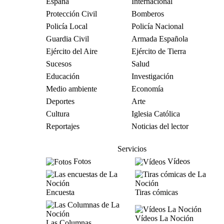
España
Internacional
Protección Civil
Bomberos
Policía Local
Policía Nacional
Guardia Civil
Armada Española
Ejército del Aire
Ejército de Tierra
Sucesos
Salud
Educación
Investigación
Medio ambiente
Economía
Deportes
Arte
Cultura
Iglesia Católica
Reportajes
Noticias del lector
Servicios
Fotos
Vídeos
Encuesta
Tiras cómicas
Vídeos La Noción
Las Columnas