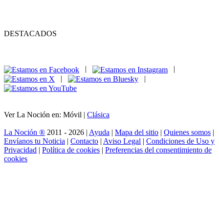
DESTACADOS
|
|
|
|
Ver La Noción en: Móvil |
Clásica
La Noción ®
2011 - 2026 |
Ayuda
|
Mapa del sitio
|
Quienes somos
|
Envíanos tu Noticia
|
Contacto
|
Aviso Legal
|
Condiciones de Uso y
Privacidad
|
Política de cookies
|
Preferencias del consentimiento de
cookies