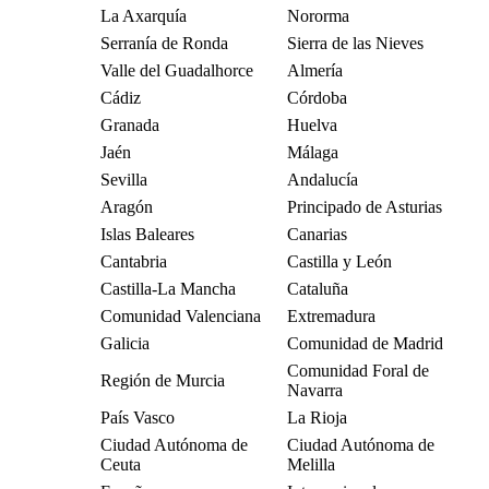
La Axarquía
Nororma
Serranía de Ronda
Sierra de las Nieves
Valle del Guadalhorce
Almería
Cádiz
Córdoba
Granada
Huelva
Jaén
Málaga
Sevilla
Andalucía
Aragón
Principado de Asturias
Islas Baleares
Canarias
Cantabria
Castilla y León
Castilla-La Mancha
Cataluña
Comunidad Valenciana
Extremadura
Galicia
Comunidad de Madrid
Comunidad Foral de
Región de Murcia
Navarra
País Vasco
La Rioja
Ciudad Autónoma de
Ciudad Autónoma de
Ceuta
Melilla