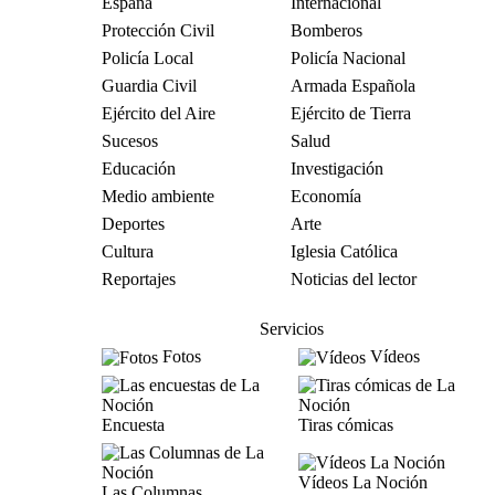
España
Internacional
Protección Civil
Bomberos
Policía Local
Policía Nacional
Guardia Civil
Armada Española
Ejército del Aire
Ejército de Tierra
Sucesos
Salud
Educación
Investigación
Medio ambiente
Economía
Deportes
Arte
Cultura
Iglesia Católica
Reportajes
Noticias del lector
Servicios
Fotos
Vídeos
Encuesta
Tiras cómicas
Vídeos La Noción
Las Columnas