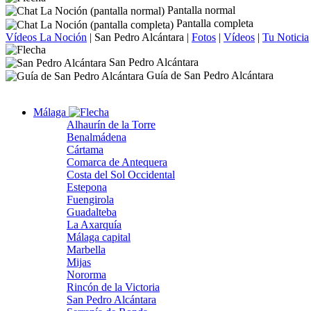
Pantalla normal
Pantalla completa
Vídeos La Noción
|
San Pedro Alcántara
|
Fotos
|
Vídeos
|
Tu Noticia
San Pedro Alcántara
Guía de San Pedro Alcántara
Málaga
Alhaurín de la Torre
Benalmádena
Cártama
Comarca de Antequera
Costa del Sol Occidental
Estepona
Fuengirola
Guadalteba
La Axarquía
Málaga capital
Marbella
Mijas
Nororma
Rincón de la Victoria
San Pedro Alcántara