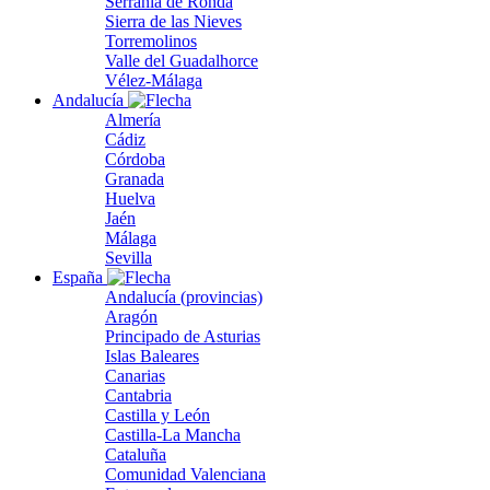
Serranía de Ronda
Sierra de las Nieves
Torremolinos
Valle del Guadalhorce
Vélez-Málaga
Andalucía
Almería
Cádiz
Córdoba
Granada
Huelva
Jaén
Málaga
Sevilla
España
Andalucía (provincias)
Aragón
Principado de Asturias
Islas Baleares
Canarias
Cantabria
Castilla y León
Castilla-La Mancha
Cataluña
Comunidad Valenciana