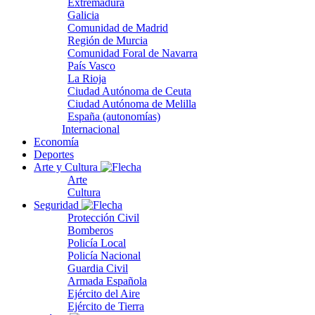
Extremadura
Galicia
Comunidad de Madrid
Región de Murcia
Comunidad Foral de Navarra
País Vasco
La Rioja
Ciudad Autónoma de Ceuta
Ciudad Autónoma de Melilla
España (autonomías)
Internacional
Economía
Deportes
Arte y Cultura
Arte
Cultura
Seguridad
Protección Civil
Bomberos
Policía Local
Policía Nacional
Guardia Civil
Armada Española
Ejército del Aire
Ejército de Tierra