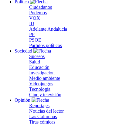
Política
Ciudadanos
Podemos
VOX
IU
Adelante Andalucía
PP
PSOE
Partidos políticos
Sociedad
Sucesos
Salud
Educación
Investigación
Medio ambiente
Videojuegos
Tecnología
Cine y televisión
Opinión
Reportajes
Noticias del lector
Las Columnas
Tiras cómicas