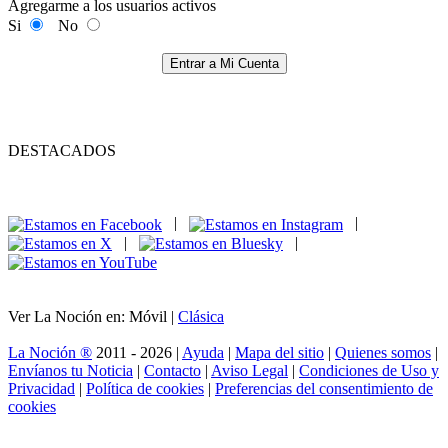
Agregarme a los usuarios activos
Si
No
Entrar a Mi Cuenta
DESTACADOS
|
|
|
|
Ver La Noción en: Móvil |
Clásica
La Noción ®
2011 - 2026 |
Ayuda
|
Mapa del sitio
|
Quienes somos
|
Envíanos tu Noticia
|
Contacto
|
Aviso Legal
|
Condiciones de Uso y
Privacidad
|
Política de cookies
|
Preferencias del consentimiento de
cookies