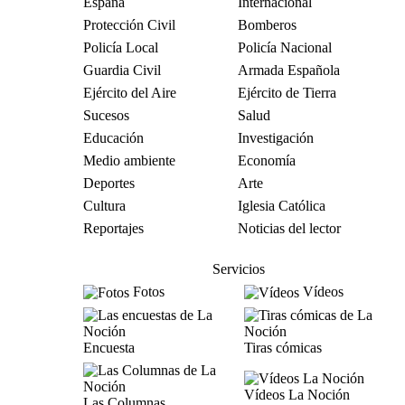
España
Internacional
Protección Civil
Bomberos
Policía Local
Policía Nacional
Guardia Civil
Armada Española
Ejército del Aire
Ejército de Tierra
Sucesos
Salud
Educación
Investigación
Medio ambiente
Economía
Deportes
Arte
Cultura
Iglesia Católica
Reportajes
Noticias del lector
Servicios
Fotos
Vídeos
Encuesta
Tiras cómicas
Vídeos La Noción
Las Columnas