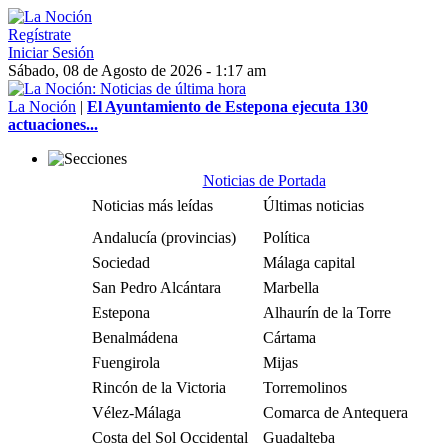
Regístrate
Iniciar Sesión
Sábado, 08 de Agosto de 2026 - 1:17 am
La Noción
|
El Ayuntamiento de Estepona ejecuta 130
actuaciones...
Noticias de Portada
Noticias más leídas
Últimas noticias
Andalucía (provincias)
Política
Sociedad
Málaga capital
San Pedro Alcántara
Marbella
Estepona
Alhaurín de la Torre
Benalmádena
Cártama
Fuengirola
Mijas
Rincón de la Victoria
Torremolinos
Vélez-Málaga
Comarca de Antequera
Costa del Sol Occidental
Guadalteba