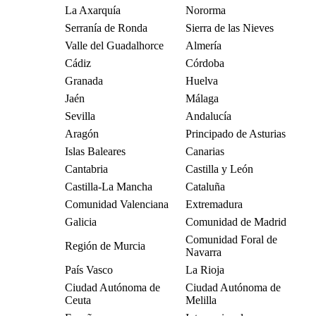
La Axarquía
Nororma
Serranía de Ronda
Sierra de las Nieves
Valle del Guadalhorce
Almería
Cádiz
Córdoba
Granada
Huelva
Jaén
Málaga
Sevilla
Andalucía
Aragón
Principado de Asturias
Islas Baleares
Canarias
Cantabria
Castilla y León
Castilla-La Mancha
Cataluña
Comunidad Valenciana
Extremadura
Galicia
Comunidad de Madrid
Comunidad Foral de
Región de Murcia
Navarra
País Vasco
La Rioja
Ciudad Autónoma de
Ciudad Autónoma de
Ceuta
Melilla