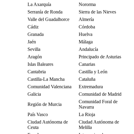
La Axarquía
Nororma
Serranía de Ronda
Sierra de las Nieves
Valle del Guadalhorce
Almería
Cádiz
Córdoba
Granada
Huelva
Jaén
Málaga
Sevilla
Andalucía
Aragón
Principado de Asturias
Islas Baleares
Canarias
Cantabria
Castilla y León
Castilla-La Mancha
Cataluña
Comunidad Valenciana
Extremadura
Galicia
Comunidad de Madrid
Comunidad Foral de
Región de Murcia
Navarra
País Vasco
La Rioja
Ciudad Autónoma de
Ciudad Autónoma de
Ceuta
Melilla