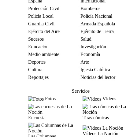
España
Internacional
Protección Civil
Bomberos
Policía Local
Policía Nacional
Guardia Civil
Armada Española
Ejército del Aire
Ejército de Tierra
Sucesos
Salud
Educación
Investigación
Medio ambiente
Economía
Deportes
Arte
Cultura
Iglesia Católica
Reportajes
Noticias del lector
Servicios
Fotos
Vídeos
Encuesta
Tiras cómicas
Vídeos La Noción
Las Columnas