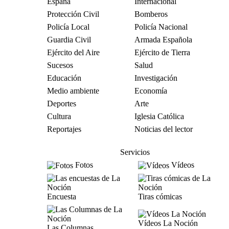
España
Internacional
Protección Civil
Bomberos
Policía Local
Policía Nacional
Guardia Civil
Armada Española
Ejército del Aire
Ejército de Tierra
Sucesos
Salud
Educación
Investigación
Medio ambiente
Economía
Deportes
Arte
Cultura
Iglesia Católica
Reportajes
Noticias del lector
Servicios
Fotos
Vídeos
Encuesta
Tiras cómicas
Vídeos La Noción
Las Columnas