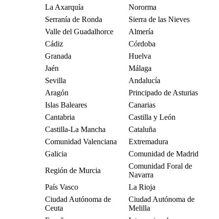
La Axarquía
Nororma
Serranía de Ronda
Sierra de las Nieves
Valle del Guadalhorce
Almería
Cádiz
Córdoba
Granada
Huelva
Jaén
Málaga
Sevilla
Andalucía
Aragón
Principado de Asturias
Islas Baleares
Canarias
Cantabria
Castilla y León
Castilla-La Mancha
Cataluña
Comunidad Valenciana
Extremadura
Galicia
Comunidad de Madrid
Comunidad Foral de
Región de Murcia
Navarra
País Vasco
La Rioja
Ciudad Autónoma de
Ciudad Autónoma de
Ceuta
Melilla