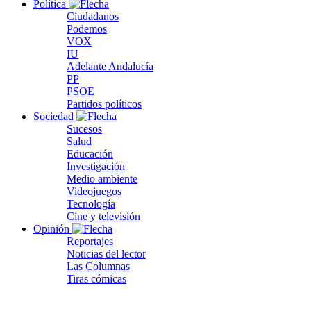
Política
Ciudadanos
Podemos
VOX
IU
Adelante Andalucía
PP
PSOE
Partidos políticos
Sociedad
Sucesos
Salud
Educación
Investigación
Medio ambiente
Videojuegos
Tecnología
Cine y televisión
Opinión
Reportajes
Noticias del lector
Las Columnas
Tiras cómicas