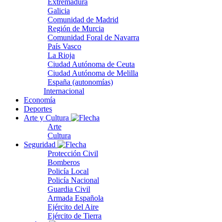
Extremadura
Galicia
Comunidad de Madrid
Región de Murcia
Comunidad Foral de Navarra
País Vasco
La Rioja
Ciudad Autónoma de Ceuta
Ciudad Autónoma de Melilla
España (autonomías)
Internacional
Economía
Deportes
Arte y Cultura
Arte
Cultura
Seguridad
Protección Civil
Bomberos
Policía Local
Policía Nacional
Guardia Civil
Armada Española
Ejército del Aire
Ejército de Tierra