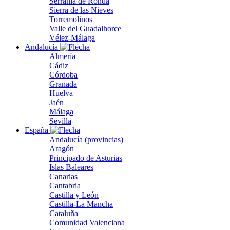
Serranía de Ronda
Sierra de las Nieves
Torremolinos
Valle del Guadalhorce
Vélez-Málaga
Andalucía
Almería
Cádiz
Córdoba
Granada
Huelva
Jaén
Málaga
Sevilla
España
Andalucía (provincias)
Aragón
Principado de Asturias
Islas Baleares
Canarias
Cantabria
Castilla y León
Castilla-La Mancha
Cataluña
Comunidad Valenciana