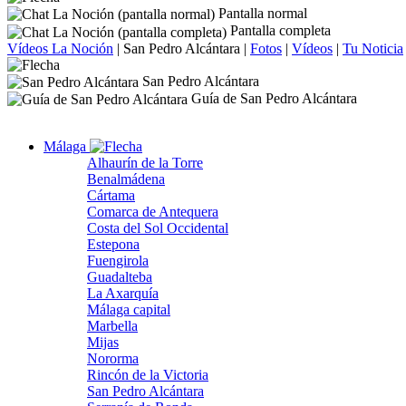
Pantalla normal
Pantalla completa
Vídeos La Noción
|
San Pedro Alcántara
|
Fotos
|
Vídeos
|
Tu Noticia
San Pedro Alcántara
Guía de San Pedro Alcántara
Málaga
Alhaurín de la Torre
Benalmádena
Cártama
Comarca de Antequera
Costa del Sol Occidental
Estepona
Fuengirola
Guadalteba
La Axarquía
Málaga capital
Marbella
Mijas
Nororma
Rincón de la Victoria
San Pedro Alcántara