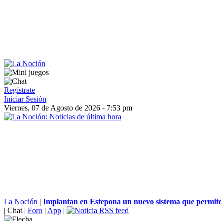
Regístrate
Iniciar Sesión
Viernes, 07 de Agosto de 2026 - 7:53 pm
La Noción
|
Implantan en Estepona un nuevo sistema que permite 
|
Chat
|
Foro
|
App
|