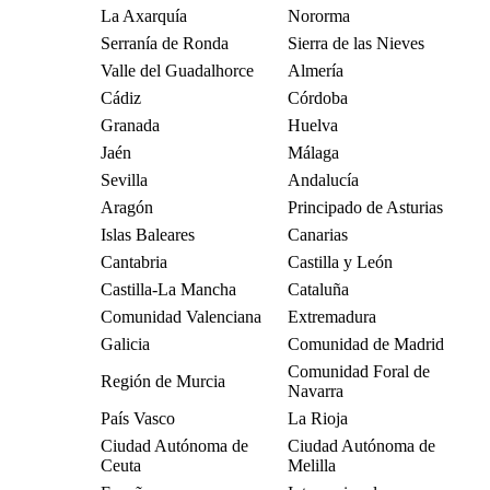
La Axarquía
Nororma
Serranía de Ronda
Sierra de las Nieves
Valle del Guadalhorce
Almería
Cádiz
Córdoba
Granada
Huelva
Jaén
Málaga
Sevilla
Andalucía
Aragón
Principado de Asturias
Islas Baleares
Canarias
Cantabria
Castilla y León
Castilla-La Mancha
Cataluña
Comunidad Valenciana
Extremadura
Galicia
Comunidad de Madrid
Comunidad Foral de
Región de Murcia
Navarra
País Vasco
La Rioja
Ciudad Autónoma de
Ciudad Autónoma de
Ceuta
Melilla