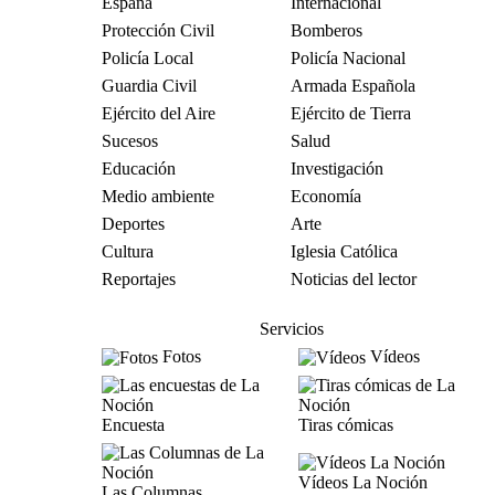
España
Internacional
Protección Civil
Bomberos
Policía Local
Policía Nacional
Guardia Civil
Armada Española
Ejército del Aire
Ejército de Tierra
Sucesos
Salud
Educación
Investigación
Medio ambiente
Economía
Deportes
Arte
Cultura
Iglesia Católica
Reportajes
Noticias del lector
Servicios
Fotos
Vídeos
Encuesta
Tiras cómicas
Vídeos La Noción
Las Columnas