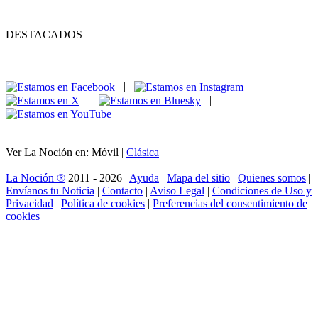
DESTACADOS
|
|
|
|
Ver La Noción en: Móvil |
Clásica
La Noción ®
2011 - 2026 |
Ayuda
|
Mapa del sitio
|
Quienes somos
|
Envíanos tu Noticia
|
Contacto
|
Aviso Legal
|
Condiciones de Uso y
Privacidad
|
Política de cookies
|
Preferencias del consentimiento de
cookies