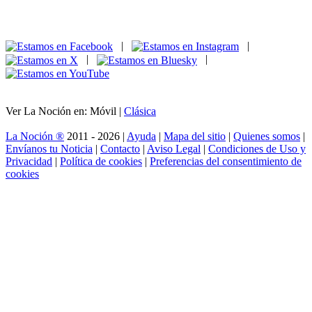
|
|
|
|
Ver La Noción en: Móvil |
Clásica
La Noción ®
2011 - 2026 |
Ayuda
|
Mapa del sitio
|
Quienes somos
|
Envíanos tu Noticia
|
Contacto
|
Aviso Legal
|
Condiciones de Uso y
Privacidad
|
Política de cookies
|
Preferencias del consentimiento de
cookies