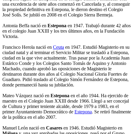
una excedencia de siete años comenzó en Cancelada y, al conseguir
la propiedad definitiva en Estepona, le dieron destino el Colegio
José Solís. Se jubiló en 2008 en el Colegio Sierra Bermeja.
Antonia Beffa nació en
Estepona
en 1947. Trabajó durante 42 años
en el colegio Juan XXIII y los tres últimos años, en la Fundación
Victoria.
Francisco Herola nació en
Ceuta
en 1947. Estudió Magisterio en su
ciudad natal y al terminar el Servicio Militar se trasladó a Estepona,
ciudad en la que vive actualmente. Tras pasar por la Academia Juan
Estárico Conde y los Colegios Santo Tomás de Aquino y Antonio
Machado, cuando aprobó las oposiciones de Magisterio le
destinaron durante dos años al Colegio Nacional Gloria Fuertes de
Guadiaro. Pidió traslado al Colegio Simón Fernández de Estepona,
donde permaneció hasta su jubilación.
Mateo Vázquez nació en
Estepona
en el año 1944. Ha ejercido de
maestro en el Colegio Juan XXIII desde 1966. Llegó a ser concejal
de Cultura y primer teniente alcalde, desde 1979 a 1983, en el
primer Ayuntamiento Democrático de
Estepona
. Se retiró finalmente
de la política en el año 2007.
Manuel León nació en
Casares
en 1946. Estudió Magisterio en
Málaga
y, una vez aprobadas las oposiciones, pasó por el Grupo