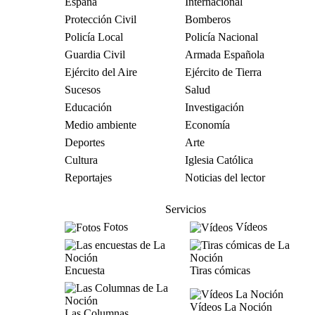
España
Internacional
Protección Civil
Bomberos
Policía Local
Policía Nacional
Guardia Civil
Armada Española
Ejército del Aire
Ejército de Tierra
Sucesos
Salud
Educación
Investigación
Medio ambiente
Economía
Deportes
Arte
Cultura
Iglesia Católica
Reportajes
Noticias del lector
Servicios
Fotos
Vídeos
Encuesta
Tiras cómicas
Vídeos La Noción
Las Columnas