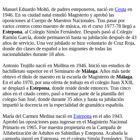
Manuel Eduardo Moltó, de padres esteponeros, nació en
Ceuta
en
1946. En su ciudad natal estudió Magisterio y aprobó las
oposiciones al Cuerpo de Maestros Nacionales. Tras pasar por
varios centros como maestro de música, en el curso 1977-78 llegó a
Estepona
, al Colegio Simón Fernández. Después pasó al Colegio
Ramón García, donde permaneció hasta su jubilación después de 43
años de servicio. Una vez jubilado se hizo voluntario de Cruz Roja,
donde dio clases de español a los migrantes de todas las
nacionalidades durante 18 años.
Antonio Trujillo nació en Mollina en 1946. Inició sus estudios de
bachillerato superior en el Seminario de
Málaga
. Años más tarde
obtuvo el título de maestro en la escuela de Magisterio de
Málaga
.
En el año 1970, por una oferta de trabajo en el colegio Juan XXlll,
se desplazó a
Estepona
, donde reside desde entonces. Tras cinco
años en el citado centro, pasó a formar parte de la plantilla del
colegio San José, donde durante 35 años y hasta su jubilación
impartió la docencia en la especialidad de gramática española.
María del Carmen Medina nació en
Estepona
en el año 1943.
Aprobó las oposiciones para ingresar en el Magisterio Nacional
Primario en 1965. Fue maestra propietaria en la Campaña de
Alfabetización de Adultos en Sabinillas y Estepona. Acabada la
campaña siguió en Estepona, en el colegio Simón Fernández. Tras