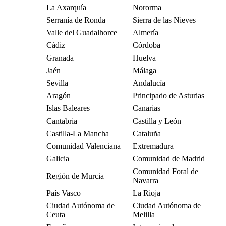
La Axarquía
Nororma
Serranía de Ronda
Sierra de las Nieves
Valle del Guadalhorce
Almería
Cádiz
Córdoba
Granada
Huelva
Jaén
Málaga
Sevilla
Andalucía
Aragón
Principado de Asturias
Islas Baleares
Canarias
Cantabria
Castilla y León
Castilla-La Mancha
Cataluña
Comunidad Valenciana
Extremadura
Galicia
Comunidad de Madrid
Comunidad Foral de
Región de Murcia
Navarra
País Vasco
La Rioja
Ciudad Autónoma de
Ciudad Autónoma de
Ceuta
Melilla