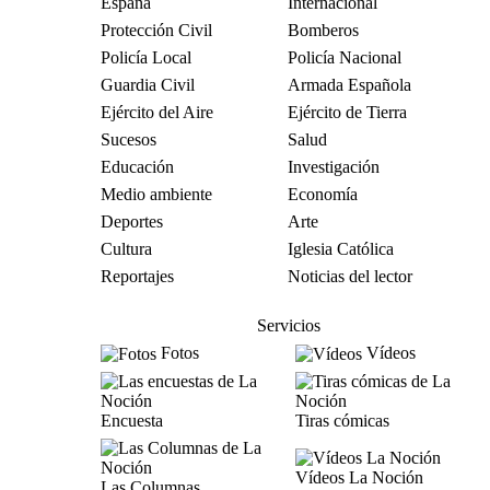
España
Internacional
Protección Civil
Bomberos
Policía Local
Policía Nacional
Guardia Civil
Armada Española
Ejército del Aire
Ejército de Tierra
Sucesos
Salud
Educación
Investigación
Medio ambiente
Economía
Deportes
Arte
Cultura
Iglesia Católica
Reportajes
Noticias del lector
Servicios
Fotos
Vídeos
Encuesta
Tiras cómicas
Vídeos La Noción
Las Columnas