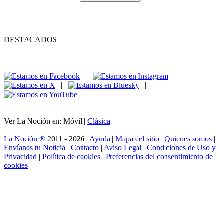
DESTACADOS
|
|
|
|
Ver La Noción en: Móvil |
Clásica
La Noción ®
2011 - 2026 |
Ayuda
|
Mapa del sitio
|
Quienes somos
|
Envíanos tu Noticia
|
Contacto
|
Aviso Legal
|
Condiciones de Uso y
Privacidad
|
Política de cookies
|
Preferencias del consentimiento de
cookies