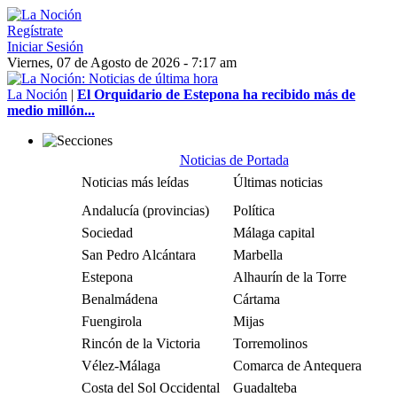
Regístrate
Iniciar Sesión
Viernes, 07 de Agosto de 2026 - 7:17 am
La Noción
|
El Orquidario de Estepona ha recibido más de
medio millón...
Noticias de Portada
Noticias más leídas
Últimas noticias
Andalucía (provincias)
Política
Sociedad
Málaga capital
San Pedro Alcántara
Marbella
Estepona
Alhaurín de la Torre
Benalmádena
Cártama
Fuengirola
Mijas
Rincón de la Victoria
Torremolinos
Vélez-Málaga
Comarca de Antequera
Costa del Sol Occidental
Guadalteba