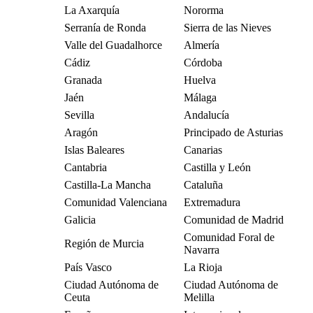
La Axarquía
Nororma
Serranía de Ronda
Sierra de las Nieves
Valle del Guadalhorce
Almería
Cádiz
Córdoba
Granada
Huelva
Jaén
Málaga
Sevilla
Andalucía
Aragón
Principado de Asturias
Islas Baleares
Canarias
Cantabria
Castilla y León
Castilla-La Mancha
Cataluña
Comunidad Valenciana
Extremadura
Galicia
Comunidad de Madrid
Comunidad Foral de
Región de Murcia
Navarra
País Vasco
La Rioja
Ciudad Autónoma de
Ciudad Autónoma de
Ceuta
Melilla