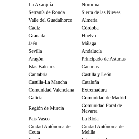
La Axarquía
Nororma
Serranía de Ronda
Sierra de las Nieves
Valle del Guadalhorce
Almería
Cádiz
Córdoba
Granada
Huelva
Jaén
Málaga
Sevilla
Andalucía
Aragón
Principado de Asturias
Islas Baleares
Canarias
Cantabria
Castilla y León
Castilla-La Mancha
Cataluña
Comunidad Valenciana
Extremadura
Galicia
Comunidad de Madrid
Comunidad Foral de
Región de Murcia
Navarra
País Vasco
La Rioja
Ciudad Autónoma de
Ciudad Autónoma de
Ceuta
Melilla