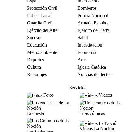
España
Internacional
Protección Civil
Bomberos
Policía Local
Policía Nacional
Guardia Civil
Armada Española
Ejército del Aire
Ejército de Tierra
Sucesos
Salud
Educación
Investigación
Medio ambiente
Economía
Deportes
Arte
Cultura
Iglesia Católica
Reportajes
Noticias del lector
Servicios
Fotos
Vídeos
Encuesta
Tiras cómicas
Vídeos La Noción
Las Columnas