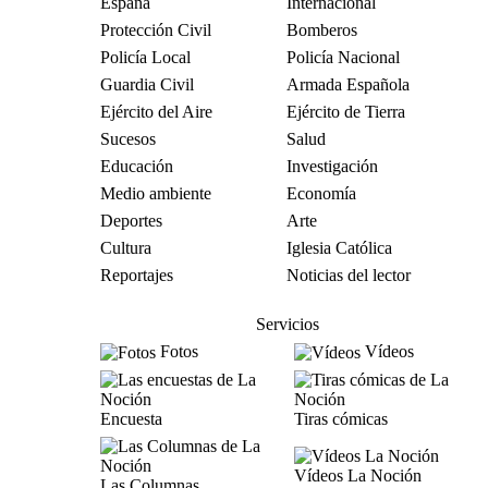
España
Internacional
Protección Civil
Bomberos
Policía Local
Policía Nacional
Guardia Civil
Armada Española
Ejército del Aire
Ejército de Tierra
Sucesos
Salud
Educación
Investigación
Medio ambiente
Economía
Deportes
Arte
Cultura
Iglesia Católica
Reportajes
Noticias del lector
Servicios
Fotos
Vídeos
Encuesta
Tiras cómicas
Vídeos La Noción
Las Columnas