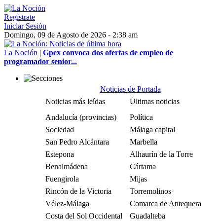
Regístrate
Iniciar Sesión
Domingo, 09 de Agosto de 2026 - 2:38 am
La Noción
|
Gpex convoca dos ofertas de empleo de
programador senior...
Noticias de Portada
Noticias más leídas
Últimas noticias
Andalucía (provincias)
Política
Sociedad
Málaga capital
San Pedro Alcántara
Marbella
Estepona
Alhaurín de la Torre
Benalmádena
Cártama
Fuengirola
Mijas
Rincón de la Victoria
Torremolinos
Vélez-Málaga
Comarca de Antequera
Costa del Sol Occidental
Guadalteba