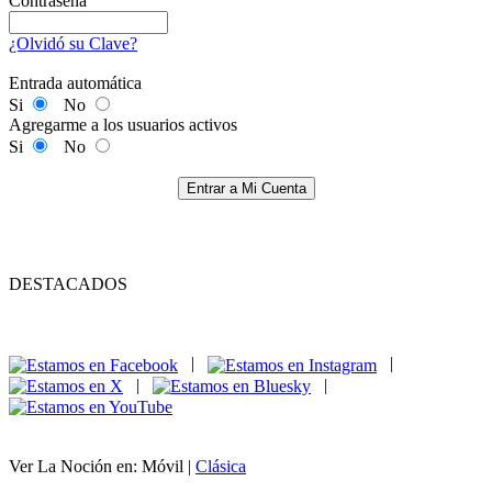
Contraseña
¿Olvidó su Clave?
Entrada automática
Si
No
Agregarme a los usuarios activos
Si
No
Entrar a Mi Cuenta
DESTACADOS
|
|
|
|
Ver La Noción en: Móvil |
Clásica