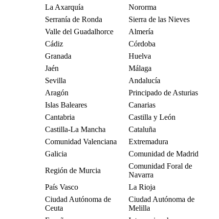
La Axarquía
Nororma
Serranía de Ronda
Sierra de las Nieves
Valle del Guadalhorce
Almería
Cádiz
Córdoba
Granada
Huelva
Jaén
Málaga
Sevilla
Andalucía
Aragón
Principado de Asturias
Islas Baleares
Canarias
Cantabria
Castilla y León
Castilla-La Mancha
Cataluña
Comunidad Valenciana
Extremadura
Galicia
Comunidad de Madrid
Comunidad Foral de
Región de Murcia
Navarra
País Vasco
La Rioja
Ciudad Autónoma de
Ciudad Autónoma de
Ceuta
Melilla