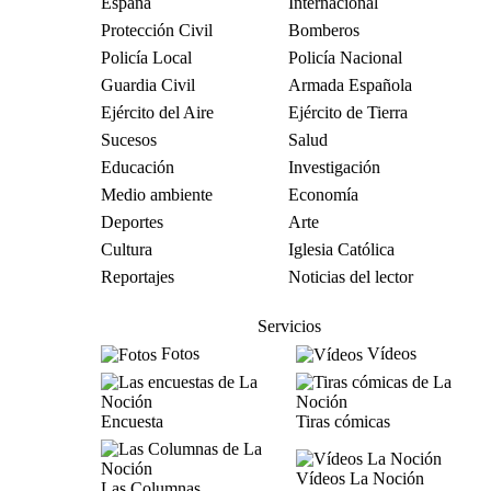
España
Internacional
Protección Civil
Bomberos
Policía Local
Policía Nacional
Guardia Civil
Armada Española
Ejército del Aire
Ejército de Tierra
Sucesos
Salud
Educación
Investigación
Medio ambiente
Economía
Deportes
Arte
Cultura
Iglesia Católica
Reportajes
Noticias del lector
Servicios
Fotos
Vídeos
Encuesta
Tiras cómicas
Vídeos La Noción
Las Columnas