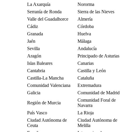
La Axarquía
Nororma
Serranía de Ronda
Sierra de las Nieves
Valle del Guadalhorce
Almería
Cádiz
Córdoba
Granada
Huelva
Jaén
Málaga
Sevilla
Andalucía
Aragón
Principado de Asturias
Islas Baleares
Canarias
Cantabria
Castilla y León
Castilla-La Mancha
Cataluña
Comunidad Valenciana
Extremadura
Galicia
Comunidad de Madrid
Comunidad Foral de
Región de Murcia
Navarra
País Vasco
La Rioja
Ciudad Autónoma de
Ciudad Autónoma de
Ceuta
Melilla