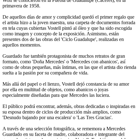
Wolf se conocieron en la Puebla de Guadalupe (Cáceres), en la
primavera de 1958.
De aquellos días de amor y complicidad quedó el primer regalo que
el artista hizo a la joven maestra, una carpeta de documentos forrada
en tela cuyas cubiertas Vostell pintó al óleo y que ha sido escogida
como imagen y concepto de la exposición. Asimismo, están
presentes dos de las obras del 'Ciclo Guadalupe', realizadas en
aquellos momentos.
Guardado fue también protagonista de muchos retratos de gran
formato, como 'Doña Mercedes' o 'Mercedes con abanicos', así
como de obras pequeñas, más íntimas, en las que el artista dio rienda
suelta a la pasión por su compañera de vida.
Más allá del papel o el lienzo, Vostell dejó constancia de su amor
por ella en multitud de objetos, como abanicos o joyas
especialmente diseñadas para que Mercedes las luciera.
El público podrá encontrar, además, obras dedicadas o inspiradas en
su esposa dentro de ciclos de producción más amplios, como
'Desnudo bajando por una escalera' o 'Las Tres Gracias'.
A través de una selección fotográfica, se rememora a Mercedes
Guardado en su faceta de madre, colaboradora e integrante del