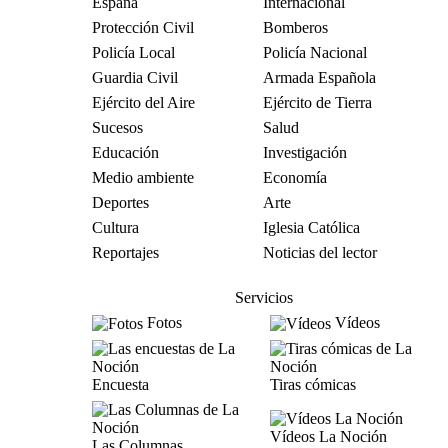
España
Internacional
Protección Civil
Bomberos
Policía Local
Policía Nacional
Guardia Civil
Armada Española
Ejército del Aire
Ejército de Tierra
Sucesos
Salud
Educación
Investigación
Medio ambiente
Economía
Deportes
Arte
Cultura
Iglesia Católica
Reportajes
Noticias del lector
Servicios
Fotos
Vídeos
Encuesta
Tiras cómicas
Vídeos La Noción
Las Columnas