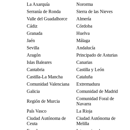
La Axarquía
Nororma
Serranía de Ronda
Sierra de las Nieves
Valle del Guadalhorce
Almería
Cádiz
Córdoba
Granada
Huelva
Jaén
Málaga
Sevilla
Andalucía
Aragón
Principado de Asturias
Islas Baleares
Canarias
Cantabria
Castilla y León
Castilla-La Mancha
Cataluña
Comunidad Valenciana
Extremadura
Galicia
Comunidad de Madrid
Comunidad Foral de
Región de Murcia
Navarra
País Vasco
La Rioja
Ciudad Autónoma de
Ciudad Autónoma de
Ceuta
Melilla