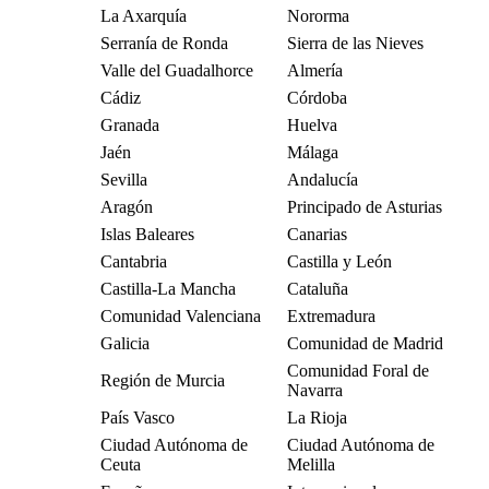
La Axarquía
Nororma
Serranía de Ronda
Sierra de las Nieves
Valle del Guadalhorce
Almería
Cádiz
Córdoba
Granada
Huelva
Jaén
Málaga
Sevilla
Andalucía
Aragón
Principado de Asturias
Islas Baleares
Canarias
Cantabria
Castilla y León
Castilla-La Mancha
Cataluña
Comunidad Valenciana
Extremadura
Galicia
Comunidad de Madrid
Comunidad Foral de
Región de Murcia
Navarra
País Vasco
La Rioja
Ciudad Autónoma de
Ciudad Autónoma de
Ceuta
Melilla