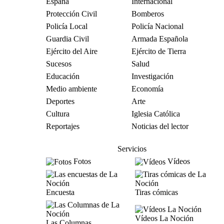
España
Internacional
Protección Civil
Bomberos
Policía Local
Policía Nacional
Guardia Civil
Armada Española
Ejército del Aire
Ejército de Tierra
Sucesos
Salud
Educación
Investigación
Medio ambiente
Economía
Deportes
Arte
Cultura
Iglesia Católica
Reportajes
Noticias del lector
Servicios
Fotos
Vídeos
Encuesta
Tiras cómicas
Vídeos La Noción
Las Columnas