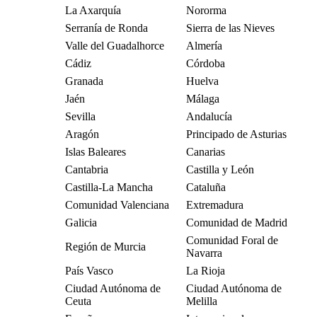
La Axarquía
Nororma
Serranía de Ronda
Sierra de las Nieves
Valle del Guadalhorce
Almería
Cádiz
Córdoba
Granada
Huelva
Jaén
Málaga
Sevilla
Andalucía
Aragón
Principado de Asturias
Islas Baleares
Canarias
Cantabria
Castilla y León
Castilla-La Mancha
Cataluña
Comunidad Valenciana
Extremadura
Galicia
Comunidad de Madrid
Comunidad Foral de
Región de Murcia
Navarra
País Vasco
La Rioja
Ciudad Autónoma de
Ciudad Autónoma de
Ceuta
Melilla