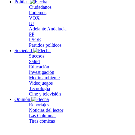
Política
Ciudadanos
Podemos
VOX
IU
Adelante Andalucía
PP
PSOE
Partidos políticos
Sociedad
Sucesos
Salud
Educación
Investigación
Medio ambiente
Videojuegos
Tecnología
Cine y televisión
Opinión
Reportajes
Noticias del lector
Las Columnas
Tiras cómicas