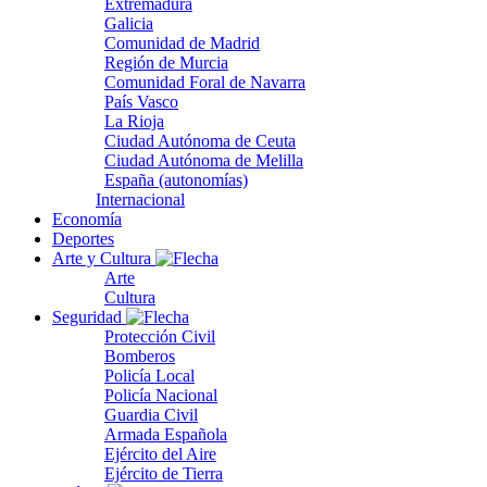
Extremadura
Galicia
Comunidad de Madrid
Región de Murcia
Comunidad Foral de Navarra
País Vasco
La Rioja
Ciudad Autónoma de Ceuta
Ciudad Autónoma de Melilla
España (autonomías)
Internacional
Economía
Deportes
Arte y Cultura
Arte
Cultura
Seguridad
Protección Civil
Bomberos
Policía Local
Policía Nacional
Guardia Civil
Armada Española
Ejército del Aire
Ejército de Tierra