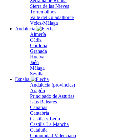
Serranía de Ronda
Sierra de las Nieves
Torremolinos
Valle del Guadalhorce
Vélez-Málaga
Andalucía
Almería
Cádiz
Córdoba
Granada
Huelva
Jaén
Málaga
Sevilla
España
Andalucía (provincias)
Aragón
Principado de Asturias
Islas Baleares
Canarias
Cantabria
Castilla y León
Castilla-La Mancha
Cataluña
Comunidad Valenciana