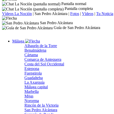
Pantalla normal
Pantalla completa
Vídeos La Noción
|
San Pedro Alcántara
|
Fotos
|
Vídeos
|
Tu Noticia
San Pedro Alcántara
Guía de San Pedro Alcántara
Málaga
Alhaurín de la Torre
Benalmádena
Cártama
Comarca de Antequera
Costa del Sol Occidental
Estepona
Fuengirola
Guadalteba
La Axarquía
Málaga capital
Marbella
Mijas
Nororma
Rincón de la Victoria
San Pedro Alcántara