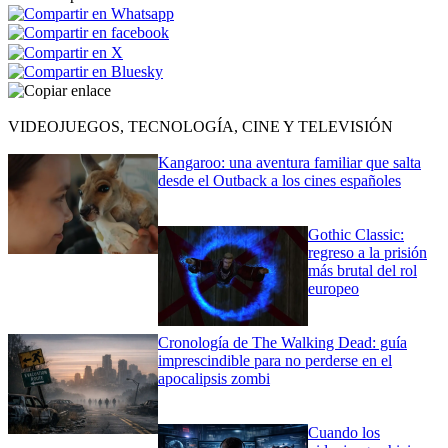
VIDEOJUEGOS, TECNOLOGÍA, CINE Y TELEVISIÓN
Kangaroo: una aventura familiar que salta
desde el Outback a los cines españoles
Gothic Classic:
regreso a la prisión
más brutal del rol
europeo
Cronología de The Walking Dead: guía
imprescindible para no perderse en el
apocalipsis zombi
Cuando los