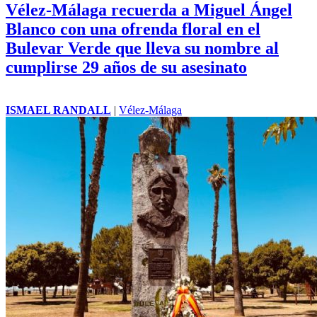
Vélez-Málaga recuerda a Miguel Ángel
Blanco con una ofrenda floral en el
Bulevar Verde que lleva su nombre al
cumplirse 29 años de su asesinato
ISMAEL RANDALL
|
Vélez-Málaga