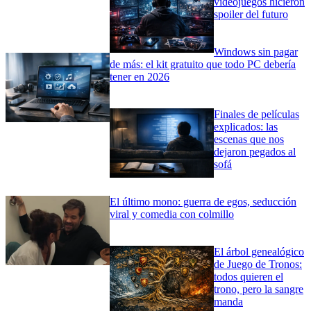
videojuegos hicieron
spoiler del futuro
Windows sin pagar
de más: el kit gratuito que todo PC debería
tener en 2026
Finales de películas
explicados: las
escenas que nos
dejaron pegados al
sofá
El último mono: guerra de egos, seducción
viral y comedia con colmillo
El árbol genealógico
de Juego de Tronos:
todos quieren el
trono, pero la sangre
manda