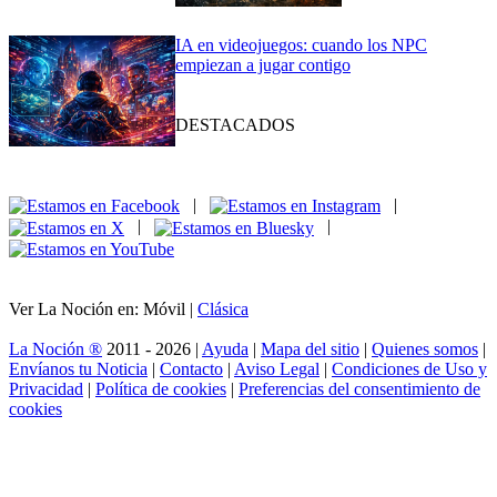
IA en videojuegos: cuando los NPC
empiezan a jugar contigo
DESTACADOS
|
|
|
|
Ver La Noción en: Móvil |
Clásica
La Noción ®
2011 - 2026 |
Ayuda
|
Mapa del sitio
|
Quienes somos
|
Envíanos tu Noticia
|
Contacto
|
Aviso Legal
|
Condiciones de Uso y
Privacidad
|
Política de cookies
|
Preferencias del consentimiento de
cookies