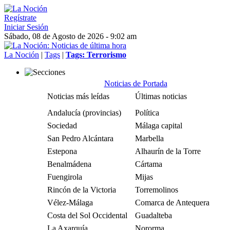
Regístrate
Iniciar Sesión
Sábado, 08 de Agosto de 2026 - 9:02 am
La Noción
|
Tags
|
Tags: Terrorismo
Noticias de Portada
Noticias más leídas
Últimas noticias
Andalucía (provincias)
Política
Sociedad
Málaga capital
San Pedro Alcántara
Marbella
Estepona
Alhaurín de la Torre
Benalmádena
Cártama
Fuengirola
Mijas
Rincón de la Victoria
Torremolinos
Vélez-Málaga
Comarca de Antequera
Costa del Sol Occidental
Guadalteba
La Axarquía
Nororma