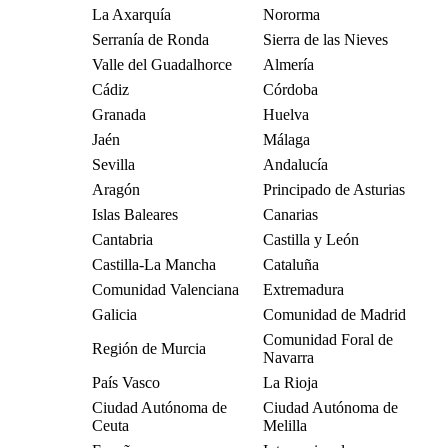
La Axarquía
Nororma
Serranía de Ronda
Sierra de las Nieves
Valle del Guadalhorce
Almería
Cádiz
Córdoba
Granada
Huelva
Jaén
Málaga
Sevilla
Andalucía
Aragón
Principado de Asturias
Islas Baleares
Canarias
Cantabria
Castilla y León
Castilla-La Mancha
Cataluña
Comunidad Valenciana
Extremadura
Galicia
Comunidad de Madrid
Comunidad Foral de
Región de Murcia
Navarra
País Vasco
La Rioja
Ciudad Autónoma de
Ciudad Autónoma de
Ceuta
Melilla