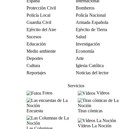
España
Internacional
Protección Civil
Bomberos
Policía Local
Policía Nacional
Guardia Civil
Armada Española
Ejército del Aire
Ejército de Tierra
Sucesos
Salud
Educación
Investigación
Medio ambiente
Economía
Deportes
Arte
Cultura
Iglesia Católica
Reportajes
Noticias del lector
Servicios
Fotos
Vídeos
Encuesta
Tiras cómicas
Vídeos La Noción
Las Columnas