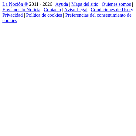
La Noción ®
2011 - 2026 |
Ayuda
|
Mapa del sitio
|
Quienes somos
|
Envíanos tu Noticia
|
Contacto
|
Aviso Legal
|
Condiciones de Uso y
Privacidad
|
Política de cookies
|
Preferencias del consentimiento de
cookies