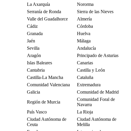
La Axarquía
Nororma
Serranía de Ronda
Sierra de las Nieves
Valle del Guadalhorce
Almería
Cádiz
Córdoba
Granada
Huelva
Jaén
Málaga
Sevilla
Andalucía
Aragón
Principado de Asturias
Islas Baleares
Canarias
Cantabria
Castilla y León
Castilla-La Mancha
Cataluña
Comunidad Valenciana
Extremadura
Galicia
Comunidad de Madrid
Comunidad Foral de
Región de Murcia
Navarra
País Vasco
La Rioja
Ciudad Autónoma de
Ciudad Autónoma de
Ceuta
Melilla