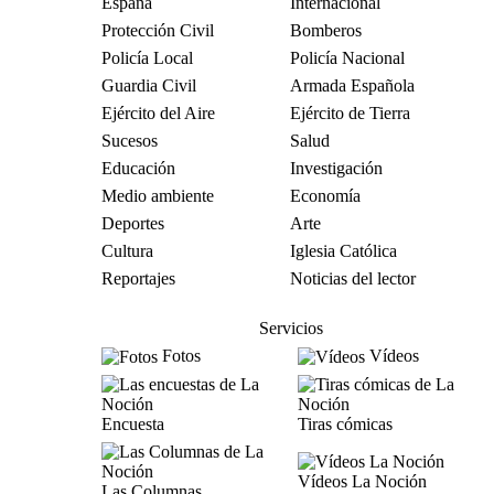
España
Internacional
Protección Civil
Bomberos
Policía Local
Policía Nacional
Guardia Civil
Armada Española
Ejército del Aire
Ejército de Tierra
Sucesos
Salud
Educación
Investigación
Medio ambiente
Economía
Deportes
Arte
Cultura
Iglesia Católica
Reportajes
Noticias del lector
Servicios
Fotos
Vídeos
Encuesta
Tiras cómicas
Vídeos La Noción
Las Columnas