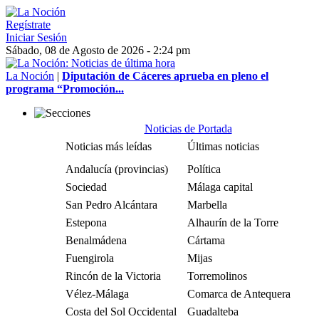
Regístrate
Iniciar Sesión
Sábado, 08 de Agosto de 2026 - 2:24 pm
La Noción
|
Diputación de Cáceres aprueba en pleno el
programa “Promoción...
Noticias de Portada
Noticias más leídas
Últimas noticias
Andalucía (provincias)
Política
Sociedad
Málaga capital
San Pedro Alcántara
Marbella
Estepona
Alhaurín de la Torre
Benalmádena
Cártama
Fuengirola
Mijas
Rincón de la Victoria
Torremolinos
Vélez-Málaga
Comarca de Antequera
Costa del Sol Occidental
Guadalteba