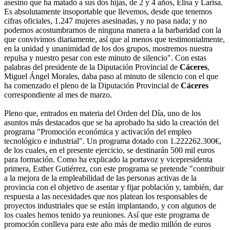
asesino que ha matado a sus dos hijas, de 2 y 4 años, Elisa y Larisa.
Es absolutamente insoportable que llevemos, desde que tenemos
cifras oficiales, 1.247 mujeres asesinadas, y no pasa nada; y no
podemos acostumbrarnos de ninguna manera a la barbaridad con la
que convivimos diariamente, así que al menos que testimonialmente,
en la unidad y unanimidad de los dos grupos, mostremos nuestra
repulsa y nuestro pesar con este minuto de silencio". Con estas
palabras del presidente de la Diputación Provincial de
Cáceres
,
Miguel Ángel Morales, daba paso al minuto de silencio con el que
ha comenzado el pleno de la Diputación Provincial de
Cáceres
correspondiente al mes de marzo.
Pleno que, entrados en materia del Orden del Día, uno de los
asuntos más destacados que se ha aprobado ha sido la creación del
programa "Promoción económica y activación del empleo
tecnológico e industrial". Un programa dotado con 1.222262.300€,
de los cuales, en el presente ejercicio, se destinarán 500 mil euros
para formación. Como ha explicado la portavoz y vicepresidenta
primera, Esther Gutiérrez, con este programa se pretende "contribuir
a la mejora de la empleabilidad de las personas activas de la
provincia con el objetivo de asentar y fijar población y, también, dar
respuesta a las necesidades que nos platean los responsables de
proyectos industriales que se están implantando, y con algunos de
los cuales hemos tenido ya reuniones. Así que este programa de
promoción conlleva para este año más de medio millón de euros