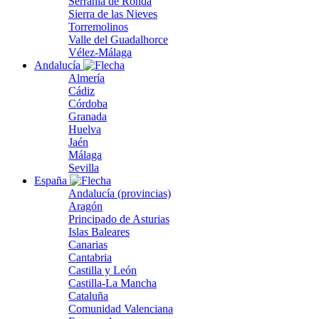
Serranía de Ronda
Sierra de las Nieves
Torremolinos
Valle del Guadalhorce
Vélez-Málaga
Andalucía
Almería
Cádiz
Córdoba
Granada
Huelva
Jaén
Málaga
Sevilla
España
Andalucía (provincias)
Aragón
Principado de Asturias
Islas Baleares
Canarias
Cantabria
Castilla y León
Castilla-La Mancha
Cataluña
Comunidad Valenciana