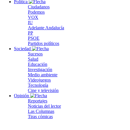
Política
Ciudadanos
Podemos
VOX
IU
Adelante Andalucía
PP
PSOE
Partidos políticos
Sociedad
Sucesos
Salud
Educación
Investigación
Medio ambiente
Videojuegos
Tecnología
Cine y televisión
Opinión
Reportajes
Noticias del lector
Las Columnas
Tiras cómicas