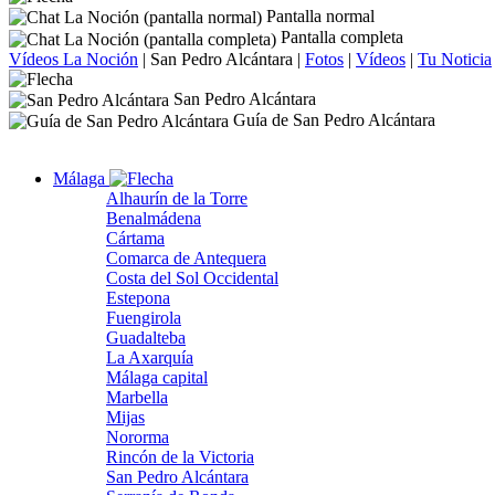
Pantalla normal
Pantalla completa
Vídeos La Noción
|
San Pedro Alcántara
|
Fotos
|
Vídeos
|
Tu Noticia
San Pedro Alcántara
Guía de San Pedro Alcántara
Málaga
Alhaurín de la Torre
Benalmádena
Cártama
Comarca de Antequera
Costa del Sol Occidental
Estepona
Fuengirola
Guadalteba
La Axarquía
Málaga capital
Marbella
Mijas
Nororma
Rincón de la Victoria
San Pedro Alcántara