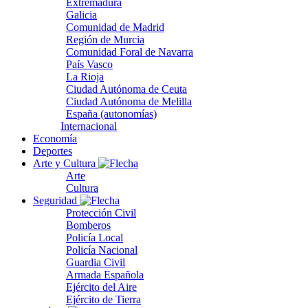
Extremadura
Galicia
Comunidad de Madrid
Región de Murcia
Comunidad Foral de Navarra
País Vasco
La Rioja
Ciudad Autónoma de Ceuta
Ciudad Autónoma de Melilla
España (autonomías)
Internacional
Economía
Deportes
Arte y Cultura
Arte
Cultura
Seguridad
Protección Civil
Bomberos
Policía Local
Policía Nacional
Guardia Civil
Armada Española
Ejército del Aire
Ejército de Tierra