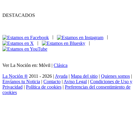
DESTACADOS
|
|
|
|
Ver La Noción en: Móvil |
Clásica
La Noción ®
2011 - 2026 |
Ayuda
|
Mapa del sitio
|
Quienes somos
|
Envíanos tu Noticia
|
Contacto
|
Aviso Legal
|
Condiciones de Uso y
Privacidad
|
Política de cookies
|
Preferencias del consentimiento de
cookies