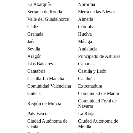
La Axarquía
Nororma
Serranía de Ronda
Sierra de las Nieves
Valle del Guadalhorce
Almería
Cádiz
Córdoba
Granada
Huelva
Jaén
Málaga
Sevilla
Andalucía
Aragón
Principado de Asturias
Islas Baleares
Canarias
Cantabria
Castilla y León
Castilla-La Mancha
Cataluña
Comunidad Valenciana
Extremadura
Galicia
Comunidad de Madrid
Comunidad Foral de
Región de Murcia
Navarra
País Vasco
La Rioja
Ciudad Autónoma de
Ciudad Autónoma de
Ceuta
Melilla