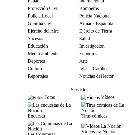
España
Internacional
Protección Civil
Bomberos
Policía Local
Policía Nacional
Guardia Civil
Armada Española
Ejército del Aire
Ejército de Tierra
Sucesos
Salud
Educación
Investigación
Medio ambiente
Economía
Deportes
Arte
Cultura
Iglesia Católica
Reportajes
Noticias del lector
Servicios
Fotos
Vídeos
Encuesta
Tiras cómicas
Vídeos La Noción
Las Columnas