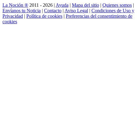
La Noción ®
2011 - 2026 |
Ayuda
|
Mapa del sitio
|
Quienes somos
|
Envíanos tu Noticia
|
Contacto
|
Aviso Legal
|
Condiciones de Uso y
Privacidad
|
Política de cookies
|
Preferencias del consentimiento de
cookies