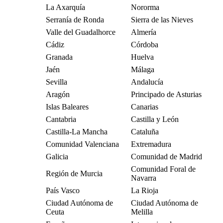
La Axarquía
Nororma
Serranía de Ronda
Sierra de las Nieves
Valle del Guadalhorce
Almería
Cádiz
Córdoba
Granada
Huelva
Jaén
Málaga
Sevilla
Andalucía
Aragón
Principado de Asturias
Islas Baleares
Canarias
Cantabria
Castilla y León
Castilla-La Mancha
Cataluña
Comunidad Valenciana
Extremadura
Galicia
Comunidad de Madrid
Comunidad Foral de
Región de Murcia
Navarra
País Vasco
La Rioja
Ciudad Autónoma de
Ciudad Autónoma de
Ceuta
Melilla