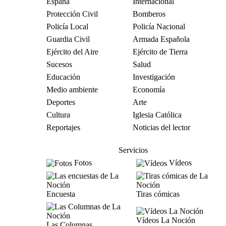
España
Internacional
Protección Civil
Bomberos
Policía Local
Policía Nacional
Guardia Civil
Armada Española
Ejército del Aire
Ejército de Tierra
Sucesos
Salud
Educación
Investigación
Medio ambiente
Economía
Deportes
Arte
Cultura
Iglesia Católica
Reportajes
Noticias del lector
Servicios
Fotos
Vídeos
Encuesta
Tiras cómicas
Vídeos La Noción
Las Columnas