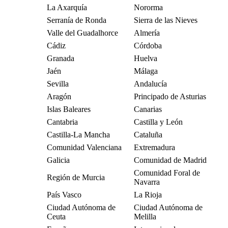
La Axarquía
Nororma
Serranía de Ronda
Sierra de las Nieves
Valle del Guadalhorce
Almería
Cádiz
Córdoba
Granada
Huelva
Jaén
Málaga
Sevilla
Andalucía
Aragón
Principado de Asturias
Islas Baleares
Canarias
Cantabria
Castilla y León
Castilla-La Mancha
Cataluña
Comunidad Valenciana
Extremadura
Galicia
Comunidad de Madrid
Comunidad Foral de
Región de Murcia
Navarra
País Vasco
La Rioja
Ciudad Autónoma de
Ciudad Autónoma de
Ceuta
Melilla