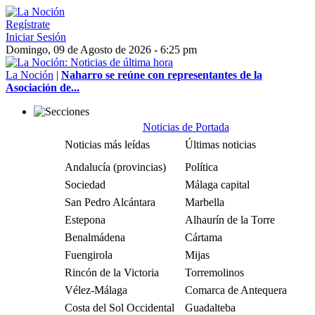
Regístrate
Iniciar Sesión
Domingo, 09 de Agosto de 2026 - 6:25 pm
La Noción
|
Naharro se reúne con representantes de la
Asociación de...
Noticias de Portada
Noticias más leídas
Últimas noticias
Andalucía (provincias)
Política
Sociedad
Málaga capital
San Pedro Alcántara
Marbella
Estepona
Alhaurín de la Torre
Benalmádena
Cártama
Fuengirola
Mijas
Rincón de la Victoria
Torremolinos
Vélez-Málaga
Comarca de Antequera
Costa del Sol Occidental
Guadalteba