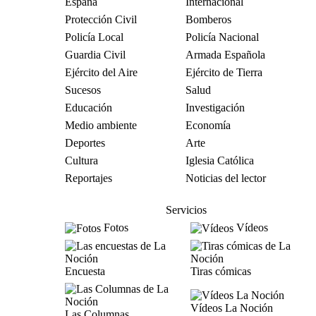
España
Internacional
Protección Civil
Bomberos
Policía Local
Policía Nacional
Guardia Civil
Armada Española
Ejército del Aire
Ejército de Tierra
Sucesos
Salud
Educación
Investigación
Medio ambiente
Economía
Deportes
Arte
Cultura
Iglesia Católica
Reportajes
Noticias del lector
Servicios
Fotos
Vídeos
Encuesta
Tiras cómicas
Vídeos La Noción
Las Columnas