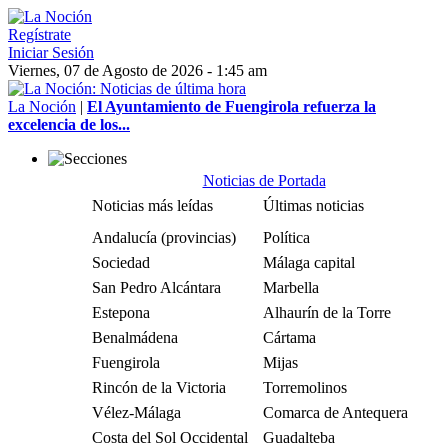
Regístrate
Iniciar Sesión
Viernes, 07 de Agosto de 2026 - 1:45 am
La Noción
|
El Ayuntamiento de Fuengirola refuerza la
excelencia de los...
Noticias de Portada
Noticias más leídas
Últimas noticias
Andalucía (provincias)
Política
Sociedad
Málaga capital
San Pedro Alcántara
Marbella
Estepona
Alhaurín de la Torre
Benalmádena
Cártama
Fuengirola
Mijas
Rincón de la Victoria
Torremolinos
Vélez-Málaga
Comarca de Antequera
Costa del Sol Occidental
Guadalteba