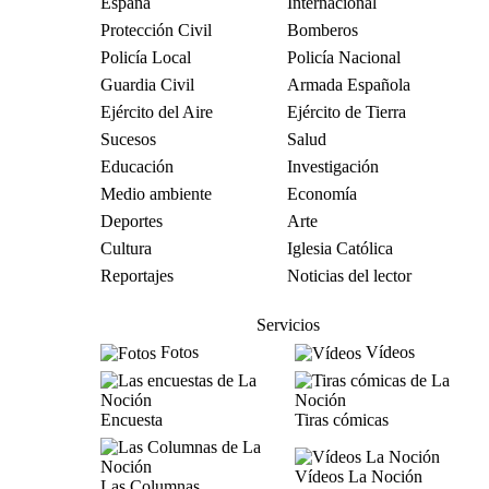
España
Internacional
Protección Civil
Bomberos
Policía Local
Policía Nacional
Guardia Civil
Armada Española
Ejército del Aire
Ejército de Tierra
Sucesos
Salud
Educación
Investigación
Medio ambiente
Economía
Deportes
Arte
Cultura
Iglesia Católica
Reportajes
Noticias del lector
Servicios
Fotos
Vídeos
Encuesta
Tiras cómicas
Vídeos La Noción
Las Columnas