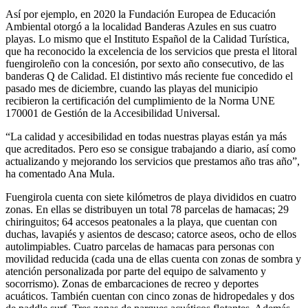
Así por ejemplo, en 2020 la Fundación Europea de Educación
Ambiental otorgó a la localidad Banderas Azules en sus cuatro
playas. Lo mismo que el Instituto Español de la Calidad Turística,
que ha reconocido la excelencia de los servicios que presta el litoral
fuengiroleño con la concesión, por sexto año consecutivo, de las
banderas Q de Calidad. El distintivo más reciente fue concedido el
pasado mes de diciembre, cuando las playas del municipio
recibieron la certificación del cumplimiento de la Norma UNE
170001 de Gestión de la Accesibilidad Universal.
“La calidad y accesibilidad en todas nuestras playas están ya más
que acreditados. Pero eso se consigue trabajando a diario, así como
actualizando y mejorando los servicios que prestamos año tras año”,
ha comentado Ana Mula.
Fuengirola cuenta con siete kilómetros de playa divididos en cuatro
zonas. En ellas se distribuyen un total 78 parcelas de hamacas; 29
chiringuitos; 64 accesos peatonales a la playa, que cuentan con
duchas, lavapiés y asientos de descaso; catorce aseos, ocho de ellos
autolimpiables. Cuatro parcelas de hamacas para personas con
movilidad reducida (cada una de ellas cuenta con zonas de sombra y
atención personalizada por parte del equipo de salvamento y
socorrismo). Zonas de embarcaciones de recreo y deportes
acuáticos. También cuentan con cinco zonas de hidropedales y dos