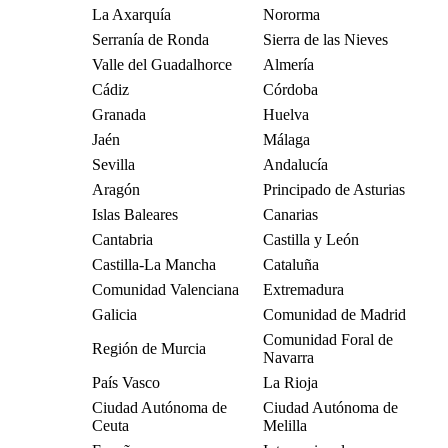
La Axarquía
Nororma
Serranía de Ronda
Sierra de las Nieves
Valle del Guadalhorce
Almería
Cádiz
Córdoba
Granada
Huelva
Jaén
Málaga
Sevilla
Andalucía
Aragón
Principado de Asturias
Islas Baleares
Canarias
Cantabria
Castilla y León
Castilla-La Mancha
Cataluña
Comunidad Valenciana
Extremadura
Galicia
Comunidad de Madrid
Comunidad Foral de
Región de Murcia
Navarra
País Vasco
La Rioja
Ciudad Autónoma de
Ciudad Autónoma de
Ceuta
Melilla