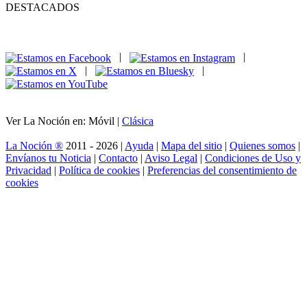
DESTACADOS
|
|
|
|
Ver La Noción en: Móvil |
Clásica
La Noción ®
2011 - 2026 |
Ayuda
|
Mapa del sitio
|
Quienes somos
|
Envíanos tu Noticia
|
Contacto
|
Aviso Legal
|
Condiciones de Uso y
Privacidad
|
Política de cookies
|
Preferencias del consentimiento de
cookies