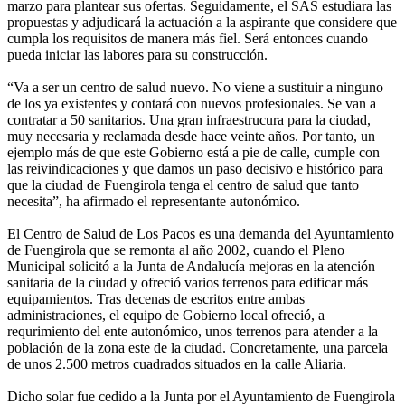
marzo para plantear sus ofertas. Seguidamente, el SAS estudiara las
propuestas y adjudicará la actuación a la aspirante que considere que
cumpla los requisitos de manera más fiel. Será entonces cuando
pueda iniciar las labores para su construcción.
“Va a ser un centro de salud nuevo. No viene a sustituir a ninguno
de los ya existentes y contará con nuevos profesionales. Se van a
contratar a 50 sanitarios. Una gran infraestrucura para la ciudad,
muy necesaria y reclamada desde hace veinte años. Por tanto, un
ejemplo más de que este Gobierno está a pie de calle, cumple con
las reivindicaciones y que damos un paso decisivo e histórico para
que la ciudad de Fuengirola tenga el centro de salud que tanto
necesita”, ha afirmado el representante autonómico.
El Centro de Salud de Los Pacos es una demanda del Ayuntamiento
de Fuengirola que se remonta al año 2002, cuando el Pleno
Municipal solicitó a la Junta de Andalucía mejoras en la atención
sanitaria de la ciudad y ofreció varios terrenos para edificar más
equipamientos. Tras decenas de escritos entre ambas
administraciones, el equipo de Gobierno local ofreció, a
requrimiento del ente autonómico, unos terrenos para atender a la
población de la zona este de la ciudad. Concretamente, una parcela
de unos 2.500 metros cuadrados situados en la calle Aliaria.
Dicho solar fue cedido a la Junta por el Ayuntamiento de Fuengirola