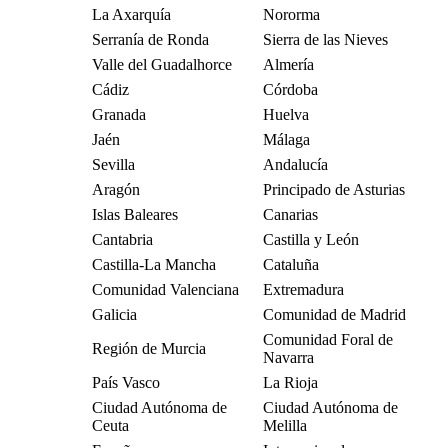
La Axarquía
Nororma
Serranía de Ronda
Sierra de las Nieves
Valle del Guadalhorce
Almería
Cádiz
Córdoba
Granada
Huelva
Jaén
Málaga
Sevilla
Andalucía
Aragón
Principado de Asturias
Islas Baleares
Canarias
Cantabria
Castilla y León
Castilla-La Mancha
Cataluña
Comunidad Valenciana
Extremadura
Galicia
Comunidad de Madrid
Comunidad Foral de
Región de Murcia
Navarra
País Vasco
La Rioja
Ciudad Autónoma de
Ciudad Autónoma de
Ceuta
Melilla