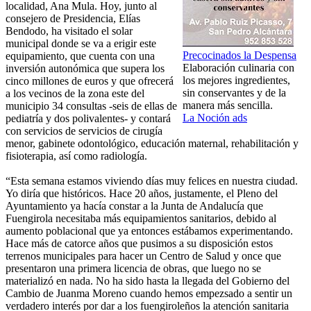
localidad, Ana Mula. Hoy, junto al
consejero de Presidencia, Elías
Bendodo, ha visitado el solar
municipal donde se va a erigir este
Precocinados la Despensa
equipamiento, que cuenta con una
Elaboración culinaria con
inversión autonómica que supera los
los mejores ingredientes,
cinco millones de euros y que ofrecerá
sin conservantes y de la
a los vecinos de la zona este del
manera más sencilla.
municipio 34 consultas -seis de ellas de
La Noción ads
pediatría y dos polivalentes- y contará
con servicios de servicios de cirugía
menor, gabinete odontológico, educación maternal, rehabilitación y
fisioterapia, así como radiología.
“Esta semana estamos viviendo días muy felices en nuestra ciudad.
Yo diría que históricos. Hace 20 años, justamente, el Pleno del
Ayuntamiento ya hacía constar a la Junta de Andalucía que
Fuengirola necesitaba más equipamientos sanitarios, debido al
aumento poblacional que ya entonces estábamos experimentando.
Hace más de catorce años que pusimos a su disposición estos
terrenos municipales para hacer un Centro de Salud y once que
presentaron una primera licencia de obras, que luego no se
materializó en nada. No ha sido hasta la llegada del Gobierno del
Cambio de Juanma Moreno cuando hemos empezsado a sentir un
verdadero interés por dar a los fuengiroleños la atención sanitaria