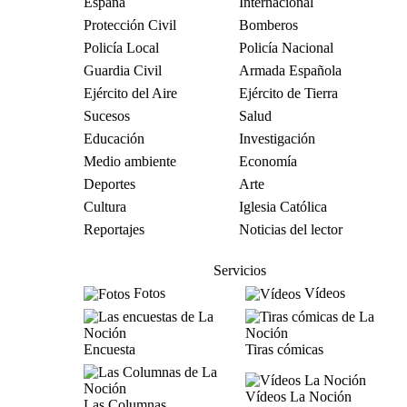
España
Internacional
Protección Civil
Bomberos
Policía Local
Policía Nacional
Guardia Civil
Armada Española
Ejército del Aire
Ejército de Tierra
Sucesos
Salud
Educación
Investigación
Medio ambiente
Economía
Deportes
Arte
Cultura
Iglesia Católica
Reportajes
Noticias del lector
Servicios
Fotos
Vídeos
Encuesta
Tiras cómicas
Vídeos La Noción
Las Columnas