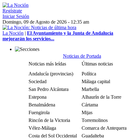
Regístrate
Iniciar Sesión
Domingo, 09 de Agosto de 2026 - 12:35 am
La Noción
|
El Ayuntamiento y la Junta de Andalucía
mejorarán los servicios...
Noticias de Portada
Noticias más leídas
Últimas noticias
Andalucía (provincias)
Política
Sociedad
Málaga capital
San Pedro Alcántara
Marbella
Estepona
Alhaurín de la Torre
Benalmádena
Cártama
Fuengirola
Mijas
Rincón de la Victoria
Torremolinos
Vélez-Málaga
Comarca de Antequera
Costa del Sol Occidental
Guadalteba