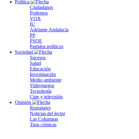
Política
Ciudadanos
Podemos
VOX
IU
Adelante Andalucía
PP
PSOE
Partidos políticos
Sociedad
Sucesos
Salud
Educación
Investigación
Medio ambiente
Videojuegos
Tecnología
Cine y televisión
Opinión
Reportajes
Noticias del lector
Las Columnas
Tiras cómicas