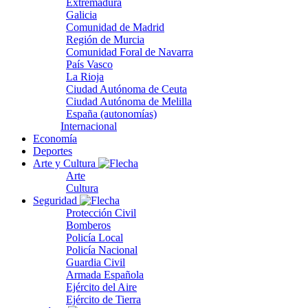
Extremadura
Galicia
Comunidad de Madrid
Región de Murcia
Comunidad Foral de Navarra
País Vasco
La Rioja
Ciudad Autónoma de Ceuta
Ciudad Autónoma de Melilla
España (autonomías)
Internacional
Economía
Deportes
Arte y Cultura
Arte
Cultura
Seguridad
Protección Civil
Bomberos
Policía Local
Policía Nacional
Guardia Civil
Armada Española
Ejército del Aire
Ejército de Tierra