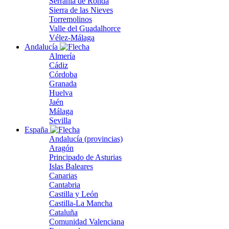
Serranía de Ronda
Sierra de las Nieves
Torremolinos
Valle del Guadalhorce
Vélez-Málaga
Andalucía
Almería
Cádiz
Córdoba
Granada
Huelva
Jaén
Málaga
Sevilla
España
Andalucía (provincias)
Aragón
Principado de Asturias
Islas Baleares
Canarias
Cantabria
Castilla y León
Castilla-La Mancha
Cataluña
Comunidad Valenciana