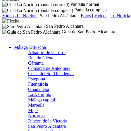
Pantalla normal
Pantalla completa
Vídeos La Noción
|
San Pedro Alcántara
|
Fotos
|
Vídeos
|
Tu Noticia
San Pedro Alcántara
Guía de San Pedro Alcántara
Málaga
Alhaurín de la Torre
Benalmádena
Cártama
Comarca de Antequera
Costa del Sol Occidental
Estepona
Fuengirola
Guadalteba
La Axarquía
Málaga capital
Marbella
Mijas
Nororma
Rincón de la Victoria
San Pedro Alcántara