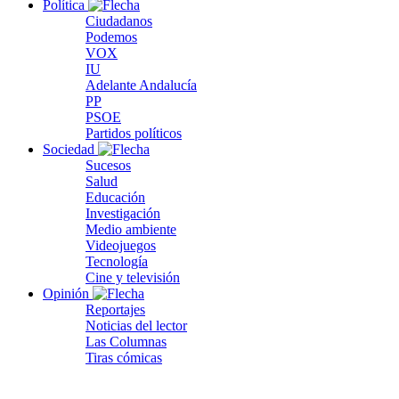
Política
Ciudadanos
Podemos
VOX
IU
Adelante Andalucía
PP
PSOE
Partidos políticos
Sociedad
Sucesos
Salud
Educación
Investigación
Medio ambiente
Videojuegos
Tecnología
Cine y televisión
Opinión
Reportajes
Noticias del lector
Las Columnas
Tiras cómicas