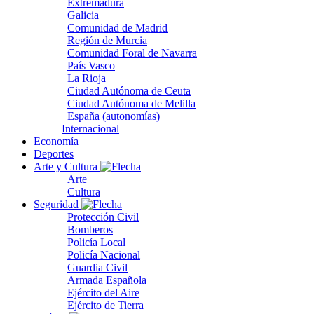
Extremadura
Galicia
Comunidad de Madrid
Región de Murcia
Comunidad Foral de Navarra
País Vasco
La Rioja
Ciudad Autónoma de Ceuta
Ciudad Autónoma de Melilla
España (autonomías)
Internacional
Economía
Deportes
Arte y Cultura
Arte
Cultura
Seguridad
Protección Civil
Bomberos
Policía Local
Policía Nacional
Guardia Civil
Armada Española
Ejército del Aire
Ejército de Tierra