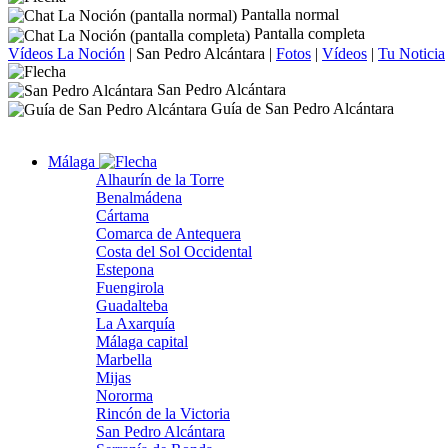
Pantalla normal
Pantalla completa
Vídeos La Noción
|
San Pedro Alcántara
|
Fotos
|
Vídeos
|
Tu Noticia
San Pedro Alcántara
Guía de San Pedro Alcántara
Málaga
Alhaurín de la Torre
Benalmádena
Cártama
Comarca de Antequera
Costa del Sol Occidental
Estepona
Fuengirola
Guadalteba
La Axarquía
Málaga capital
Marbella
Mijas
Nororma
Rincón de la Victoria
San Pedro Alcántara