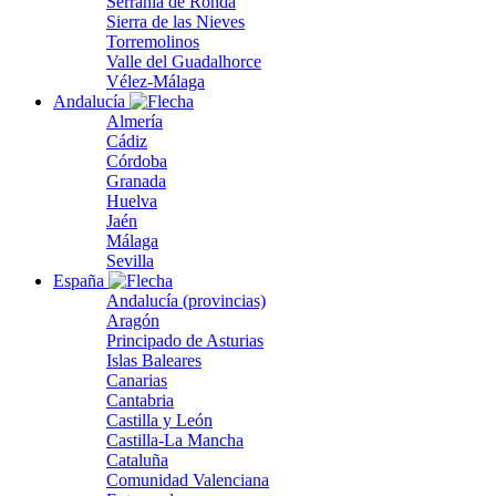
Serranía de Ronda
Sierra de las Nieves
Torremolinos
Valle del Guadalhorce
Vélez-Málaga
Andalucía
Almería
Cádiz
Córdoba
Granada
Huelva
Jaén
Málaga
Sevilla
España
Andalucía (provincias)
Aragón
Principado de Asturias
Islas Baleares
Canarias
Cantabria
Castilla y León
Castilla-La Mancha
Cataluña
Comunidad Valenciana