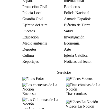
España
Internacional
Protección Civil
Bomberos
Policía Local
Policía Nacional
Guardia Civil
Armada Española
Ejército del Aire
Ejército de Tierra
Sucesos
Salud
Educación
Investigación
Medio ambiente
Economía
Deportes
Arte
Cultura
Iglesia Católica
Reportajes
Noticias del lector
Servicios
Fotos
Vídeos
Encuesta
Tiras cómicas
Vídeos La Noción
Las Columnas