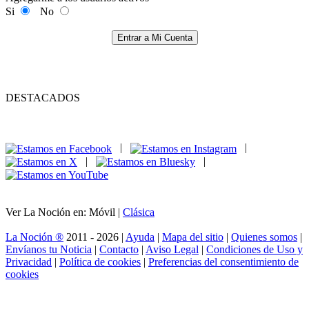
Si
No
Entrar a Mi Cuenta
DESTACADOS
|
|
|
|
Ver La Noción en: Móvil |
Clásica
La Noción ®
2011 - 2026 |
Ayuda
|
Mapa del sitio
|
Quienes somos
|
Envíanos tu Noticia
|
Contacto
|
Aviso Legal
|
Condiciones de Uso y
Privacidad
|
Política de cookies
|
Preferencias del consentimiento de
cookies