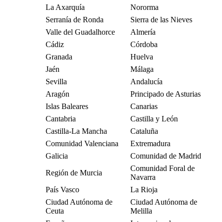
La Axarquía
Nororma
Serranía de Ronda
Sierra de las Nieves
Valle del Guadalhorce
Almería
Cádiz
Córdoba
Granada
Huelva
Jaén
Málaga
Sevilla
Andalucía
Aragón
Principado de Asturias
Islas Baleares
Canarias
Cantabria
Castilla y León
Castilla-La Mancha
Cataluña
Comunidad Valenciana
Extremadura
Galicia
Comunidad de Madrid
Comunidad Foral de
Región de Murcia
Navarra
País Vasco
La Rioja
Ciudad Autónoma de
Ciudad Autónoma de
Ceuta
Melilla