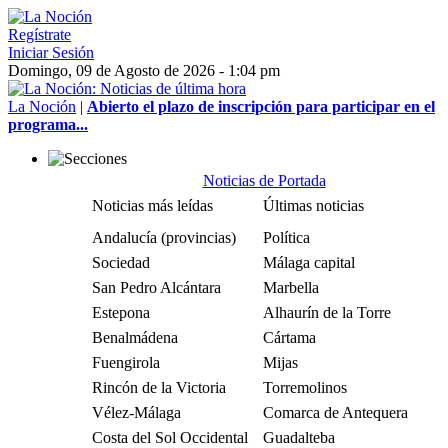
Regístrate
Iniciar Sesión
Domingo, 09 de Agosto de 2026 - 1:04 pm
La Noción
|
Abierto el plazo de inscripción para participar en el
programa...
Noticias de Portada
Noticias más leídas
Últimas noticias
Andalucía (provincias)
Política
Sociedad
Málaga capital
San Pedro Alcántara
Marbella
Estepona
Alhaurín de la Torre
Benalmádena
Cártama
Fuengirola
Mijas
Rincón de la Victoria
Torremolinos
Vélez-Málaga
Comarca de Antequera
Costa del Sol Occidental
Guadalteba