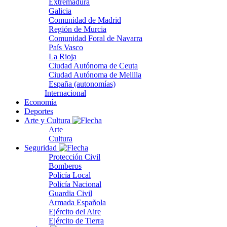
Extremadura
Galicia
Comunidad de Madrid
Región de Murcia
Comunidad Foral de Navarra
País Vasco
La Rioja
Ciudad Autónoma de Ceuta
Ciudad Autónoma de Melilla
España (autonomías)
Internacional
Economía
Deportes
Arte y Cultura
Arte
Cultura
Seguridad
Protección Civil
Bomberos
Policía Local
Policía Nacional
Guardia Civil
Armada Española
Ejército del Aire
Ejército de Tierra