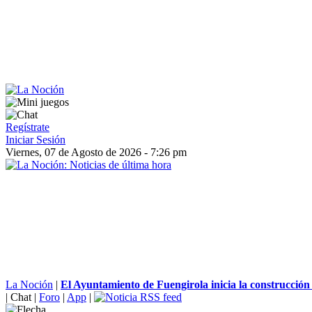
Regístrate
Iniciar Sesión
Viernes, 07 de Agosto de 2026 - 7:26 pm
La Noción
|
El Ayuntamiento de Fuengirola inicia la construcción 
|
Chat
|
Foro
|
App
|