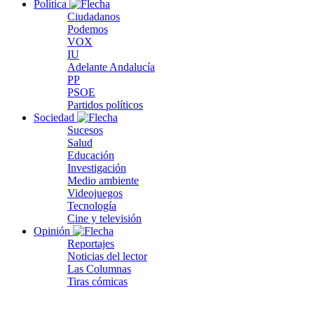
Política
Ciudadanos
Podemos
VOX
IU
Adelante Andalucía
PP
PSOE
Partidos políticos
Sociedad
Sucesos
Salud
Educación
Investigación
Medio ambiente
Videojuegos
Tecnología
Cine y televisión
Opinión
Reportajes
Noticias del lector
Las Columnas
Tiras cómicas