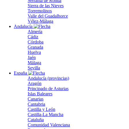
Serranía de Ronda
Sierra de las Nieves
Torremolinos
Valle del Guadalhorce
Vélez-Málaga
Andalucía
Almería
Cádiz
Córdoba
Granada
Huelva
Jaén
Málaga
Sevilla
España
Andalucía (provincias)
Aragón
Principado de Asturias
Islas Baleares
Canarias
Cantabria
Castilla y León
Castilla-La Mancha
Cataluña
Comunidad Valenciana