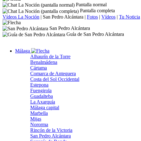
Pantalla normal
Pantalla completa
Vídeos La Noción
|
San Pedro Alcántara
|
Fotos
|
Vídeos
|
Tu Noticia
San Pedro Alcántara
Guía de San Pedro Alcántara
Málaga
Alhaurín de la Torre
Benalmádena
Cártama
Comarca de Antequera
Costa del Sol Occidental
Estepona
Fuengirola
Guadalteba
La Axarquía
Málaga capital
Marbella
Mijas
Nororma
Rincón de la Victoria
San Pedro Alcántara