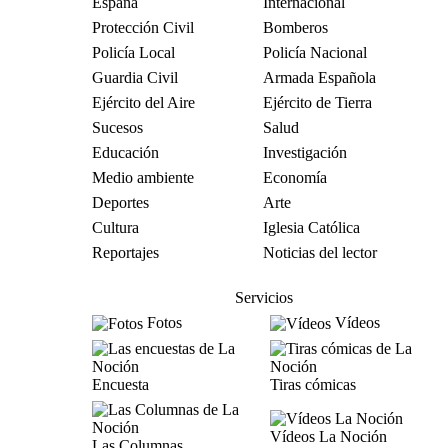
España
Internacional
Protección Civil
Bomberos
Policía Local
Policía Nacional
Guardia Civil
Armada Española
Ejército del Aire
Ejército de Tierra
Sucesos
Salud
Educación
Investigación
Medio ambiente
Economía
Deportes
Arte
Cultura
Iglesia Católica
Reportajes
Noticias del lector
Servicios
Fotos
Vídeos
Encuesta
Tiras cómicas
Vídeos La Noción
Las Columnas