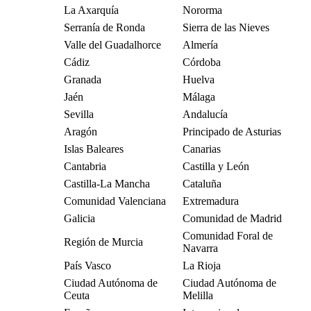
La Axarquía
Nororma
Serranía de Ronda
Sierra de las Nieves
Valle del Guadalhorce
Almería
Cádiz
Córdoba
Granada
Huelva
Jaén
Málaga
Sevilla
Andalucía
Aragón
Principado de Asturias
Islas Baleares
Canarias
Cantabria
Castilla y León
Castilla-La Mancha
Cataluña
Comunidad Valenciana
Extremadura
Galicia
Comunidad de Madrid
Comunidad Foral de
Región de Murcia
Navarra
País Vasco
La Rioja
Ciudad Autónoma de
Ciudad Autónoma de
Ceuta
Melilla