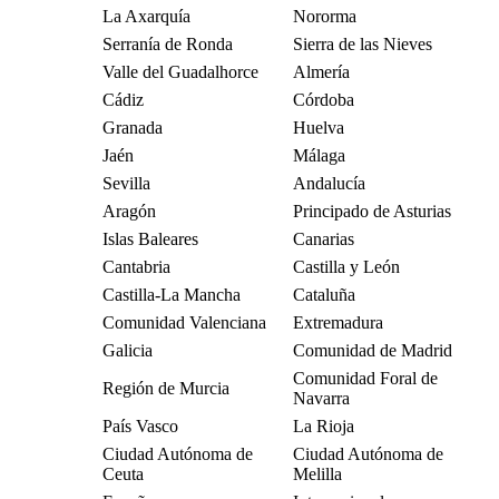
La Axarquía
Nororma
Serranía de Ronda
Sierra de las Nieves
Valle del Guadalhorce
Almería
Cádiz
Córdoba
Granada
Huelva
Jaén
Málaga
Sevilla
Andalucía
Aragón
Principado de Asturias
Islas Baleares
Canarias
Cantabria
Castilla y León
Castilla-La Mancha
Cataluña
Comunidad Valenciana
Extremadura
Galicia
Comunidad de Madrid
Comunidad Foral de
Región de Murcia
Navarra
País Vasco
La Rioja
Ciudad Autónoma de
Ciudad Autónoma de
Ceuta
Melilla