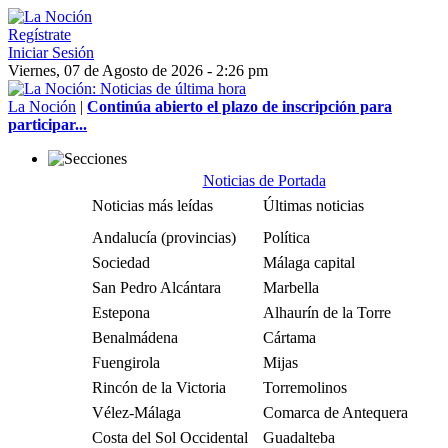
Regístrate
Iniciar Sesión
Viernes, 07 de Agosto de 2026 - 2:26 pm
La Noción
|
Continúa abierto el plazo de inscripción para
participar...
Noticias de Portada
Noticias más leídas
Últimas noticias
Andalucía (provincias)
Política
Sociedad
Málaga capital
San Pedro Alcántara
Marbella
Estepona
Alhaurín de la Torre
Benalmádena
Cártama
Fuengirola
Mijas
Rincón de la Victoria
Torremolinos
Vélez-Málaga
Comarca de Antequera
Costa del Sol Occidental
Guadalteba