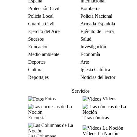
España
Internacional
Protección Civil
Bomberos
Policía Local
Policía Nacional
Guardia Civil
Armada Española
Ejército del Aire
Ejército de Tierra
Sucesos
Salud
Educación
Investigación
Medio ambiente
Economía
Deportes
Arte
Cultura
Iglesia Católica
Reportajes
Noticias del lector
Servicios
Fotos
Vídeos
Encuesta
Tiras cómicas
Vídeos La Noción
Las Columnas