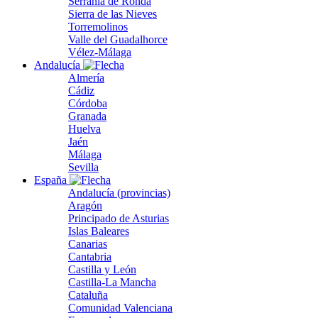
Serranía de Ronda
Sierra de las Nieves
Torremolinos
Valle del Guadalhorce
Vélez-Málaga
Andalucía
Almería
Cádiz
Córdoba
Granada
Huelva
Jaén
Málaga
Sevilla
España
Andalucía (provincias)
Aragón
Principado de Asturias
Islas Baleares
Canarias
Cantabria
Castilla y León
Castilla-La Mancha
Cataluña
Comunidad Valenciana