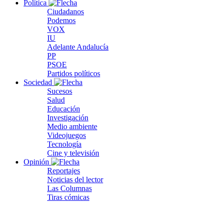
Política
Ciudadanos
Podemos
VOX
IU
Adelante Andalucía
PP
PSOE
Partidos políticos
Sociedad
Sucesos
Salud
Educación
Investigación
Medio ambiente
Videojuegos
Tecnología
Cine y televisión
Opinión
Reportajes
Noticias del lector
Las Columnas
Tiras cómicas