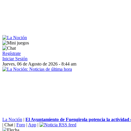
Regístrate
Iniciar Sesión
Jueves, 06 de Agosto de 2026 - 8:44 am
La Noción
|
El Ayuntamiento de Fuengirola potencia la actividad 
|
Chat
|
Foro
|
App
|