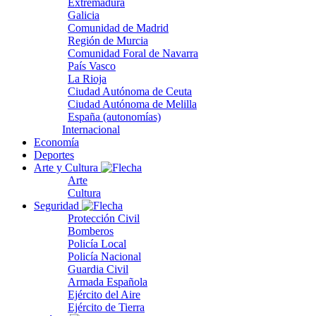
Extremadura
Galicia
Comunidad de Madrid
Región de Murcia
Comunidad Foral de Navarra
País Vasco
La Rioja
Ciudad Autónoma de Ceuta
Ciudad Autónoma de Melilla
España (autonomías)
Internacional
Economía
Deportes
Arte y Cultura
Arte
Cultura
Seguridad
Protección Civil
Bomberos
Policía Local
Policía Nacional
Guardia Civil
Armada Española
Ejército del Aire
Ejército de Tierra