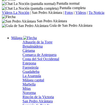
Pantalla normal
Pantalla completa
Vídeos La Noción
|
San Pedro Alcántara
|
Fotos
|
Vídeos
|
Tu Noticia
San Pedro Alcántara
Guía de San Pedro Alcántara
Málaga
Alhaurín de la Torre
Benalmádena
Cártama
Comarca de Antequera
Costa del Sol Occidental
Estepona
Fuengirola
Guadalteba
La Axarquía
Málaga capital
Marbella
Mijas
Nororma
Rincón de la Victoria
San Pedro Alcántara