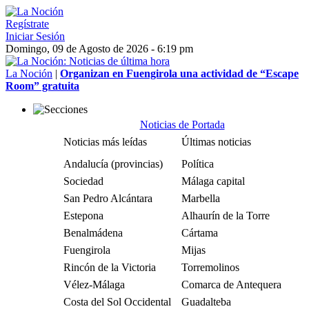
Regístrate
Iniciar Sesión
Domingo, 09 de Agosto de 2026 - 6:19 pm
La Noción
|
Organizan en Fuengirola una actividad de “Escape
Room” gratuita
Noticias de Portada
Noticias más leídas
Últimas noticias
Andalucía (provincias)
Política
Sociedad
Málaga capital
San Pedro Alcántara
Marbella
Estepona
Alhaurín de la Torre
Benalmádena
Cártama
Fuengirola
Mijas
Rincón de la Victoria
Torremolinos
Vélez-Málaga
Comarca de Antequera
Costa del Sol Occidental
Guadalteba