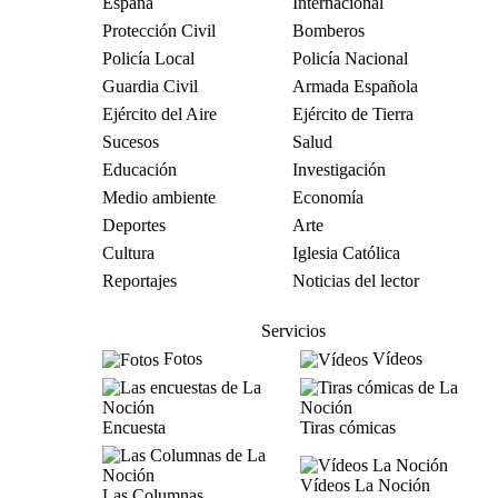
España
Internacional
Protección Civil
Bomberos
Policía Local
Policía Nacional
Guardia Civil
Armada Española
Ejército del Aire
Ejército de Tierra
Sucesos
Salud
Educación
Investigación
Medio ambiente
Economía
Deportes
Arte
Cultura
Iglesia Católica
Reportajes
Noticias del lector
Servicios
Fotos
Vídeos
Encuesta
Tiras cómicas
Vídeos La Noción
Las Columnas