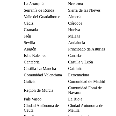
La Axarquía
Nororma
Serranía de Ronda
Sierra de las Nieves
Valle del Guadalhorce
Almería
Cádiz
Córdoba
Granada
Huelva
Jaén
Málaga
Sevilla
Andalucía
Aragón
Principado de Asturias
Islas Baleares
Canarias
Cantabria
Castilla y León
Castilla-La Mancha
Cataluña
Comunidad Valenciana
Extremadura
Galicia
Comunidad de Madrid
Comunidad Foral de
Región de Murcia
Navarra
País Vasco
La Rioja
Ciudad Autónoma de
Ciudad Autónoma de
Ceuta
Melilla