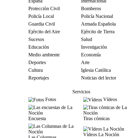
España
Internacional
Protección Civil
Bomberos
Policía Local
Policía Nacional
Guardia Civil
Armada Española
Ejército del Aire
Ejército de Tierra
Sucesos
Salud
Educación
Investigación
Medio ambiente
Economía
Deportes
Arte
Cultura
Iglesia Católica
Reportajes
Noticias del lector
Servicios
Fotos
Vídeos
Encuesta
Tiras cómicas
Vídeos La Noción
Las Columnas