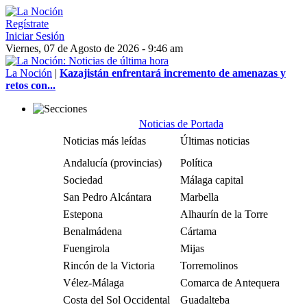
Regístrate
Iniciar Sesión
Viernes, 07 de Agosto de 2026 - 9:46 am
La Noción
|
Kazajistán enfrentará incremento de amenazas y
retos con...
Noticias de Portada
Noticias más leídas
Últimas noticias
Andalucía (provincias)
Política
Sociedad
Málaga capital
San Pedro Alcántara
Marbella
Estepona
Alhaurín de la Torre
Benalmádena
Cártama
Fuengirola
Mijas
Rincón de la Victoria
Torremolinos
Vélez-Málaga
Comarca de Antequera
Costa del Sol Occidental
Guadalteba