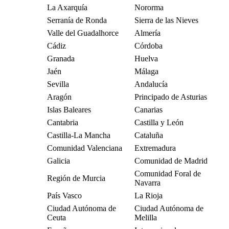
La Axarquía
Nororma
Serranía de Ronda
Sierra de las Nieves
Valle del Guadalhorce
Almería
Cádiz
Córdoba
Granada
Huelva
Jaén
Málaga
Sevilla
Andalucía
Aragón
Principado de Asturias
Islas Baleares
Canarias
Cantabria
Castilla y León
Castilla-La Mancha
Cataluña
Comunidad Valenciana
Extremadura
Galicia
Comunidad de Madrid
Comunidad Foral de
Región de Murcia
Navarra
País Vasco
La Rioja
Ciudad Autónoma de
Ciudad Autónoma de
Ceuta
Melilla