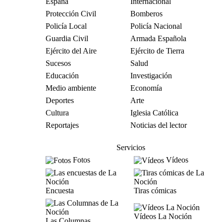
España
Internacional
Protección Civil
Bomberos
Policía Local
Policía Nacional
Guardia Civil
Armada Española
Ejército del Aire
Ejército de Tierra
Sucesos
Salud
Educación
Investigación
Medio ambiente
Economía
Deportes
Arte
Cultura
Iglesia Católica
Reportajes
Noticias del lector
Servicios
Fotos
Vídeos
Encuesta
Tiras cómicas
Vídeos La Noción
Las Columnas