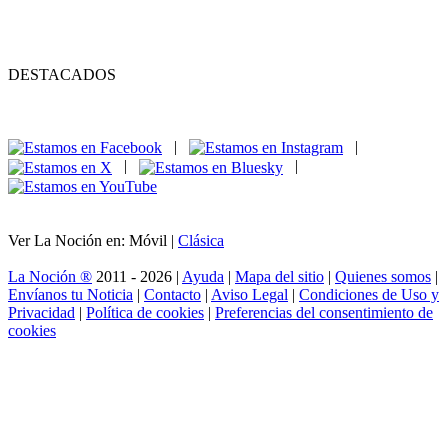
DESTACADOS
|
|
|
|
Ver La Noción en: Móvil |
Clásica
La Noción ®
2011 - 2026 |
Ayuda
|
Mapa del sitio
|
Quienes somos
|
Envíanos tu Noticia
|
Contacto
|
Aviso Legal
|
Condiciones de Uso y
Privacidad
|
Política de cookies
|
Preferencias del consentimiento de
cookies