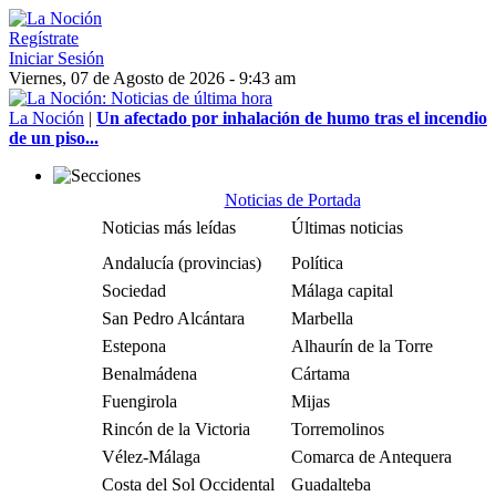
Regístrate
Iniciar Sesión
Viernes, 07 de Agosto de 2026 - 9:43 am
La Noción
|
Un afectado por inhalación de humo tras el incendio
de un piso...
Noticias de Portada
Noticias más leídas
Últimas noticias
Andalucía (provincias)
Política
Sociedad
Málaga capital
San Pedro Alcántara
Marbella
Estepona
Alhaurín de la Torre
Benalmádena
Cártama
Fuengirola
Mijas
Rincón de la Victoria
Torremolinos
Vélez-Málaga
Comarca de Antequera
Costa del Sol Occidental
Guadalteba