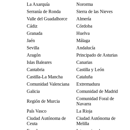
La Axarquía
Nororma
Serranía de Ronda
Sierra de las Nieves
Valle del Guadalhorce
Almería
Cádiz
Córdoba
Granada
Huelva
Jaén
Málaga
Sevilla
Andalucía
Aragón
Principado de Asturias
Islas Baleares
Canarias
Cantabria
Castilla y León
Castilla-La Mancha
Cataluña
Comunidad Valenciana
Extremadura
Galicia
Comunidad de Madrid
Comunidad Foral de
Región de Murcia
Navarra
País Vasco
La Rioja
Ciudad Autónoma de
Ciudad Autónoma de
Ceuta
Melilla