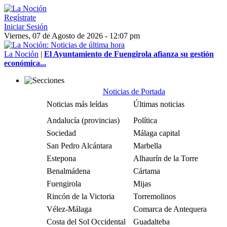
Regístrate
Iniciar Sesión
Viernes, 07 de Agosto de 2026 - 12:07 pm
La Noción
|
El Ayuntamiento de Fuengirola afianza su gestión
económica...
Noticias de Portada
Noticias más leídas
Últimas noticias
Andalucía (provincias)
Política
Sociedad
Málaga capital
San Pedro Alcántara
Marbella
Estepona
Alhaurín de la Torre
Benalmádena
Cártama
Fuengirola
Mijas
Rincón de la Victoria
Torremolinos
Vélez-Málaga
Comarca de Antequera
Costa del Sol Occidental
Guadalteba