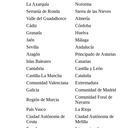
La Axarquía
Nororma
Serranía de Ronda
Sierra de las Nieves
Valle del Guadalhorce
Almería
Cádiz
Córdoba
Granada
Huelva
Jaén
Málaga
Sevilla
Andalucía
Aragón
Principado de Asturias
Islas Baleares
Canarias
Cantabria
Castilla y León
Castilla-La Mancha
Cataluña
Comunidad Valenciana
Extremadura
Galicia
Comunidad de Madrid
Comunidad Foral de
Región de Murcia
Navarra
País Vasco
La Rioja
Ciudad Autónoma de
Ciudad Autónoma de
Ceuta
Melilla