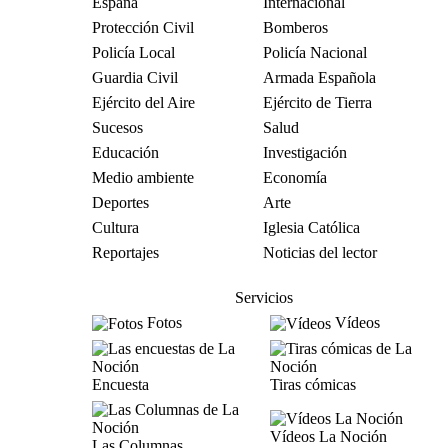
España
Internacional
Protección Civil
Bomberos
Policía Local
Policía Nacional
Guardia Civil
Armada Española
Ejército del Aire
Ejército de Tierra
Sucesos
Salud
Educación
Investigación
Medio ambiente
Economía
Deportes
Arte
Cultura
Iglesia Católica
Reportajes
Noticias del lector
Servicios
Fotos
Vídeos
Encuesta
Tiras cómicas
Vídeos La Noción
Las Columnas