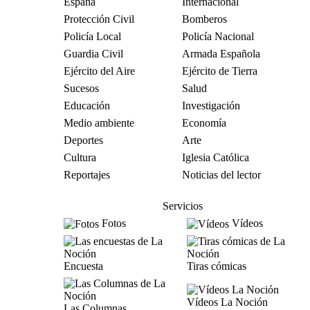
España
Internacional
Protección Civil
Bomberos
Policía Local
Policía Nacional
Guardia Civil
Armada Española
Ejército del Aire
Ejército de Tierra
Sucesos
Salud
Educación
Investigación
Medio ambiente
Economía
Deportes
Arte
Cultura
Iglesia Católica
Reportajes
Noticias del lector
Servicios
Fotos
Vídeos
Encuesta
Tiras cómicas
Vídeos La Noción
Las Columnas