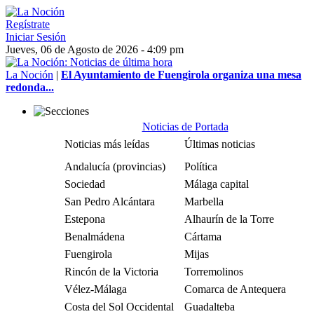
Regístrate
Iniciar Sesión
Jueves, 06 de Agosto de 2026 - 4:09 pm
La Noción
|
El Ayuntamiento de Fuengirola organiza una mesa
redonda...
Noticias de Portada
Noticias más leídas
Últimas noticias
Andalucía (provincias)
Política
Sociedad
Málaga capital
San Pedro Alcántara
Marbella
Estepona
Alhaurín de la Torre
Benalmádena
Cártama
Fuengirola
Mijas
Rincón de la Victoria
Torremolinos
Vélez-Málaga
Comarca de Antequera
Costa del Sol Occidental
Guadalteba