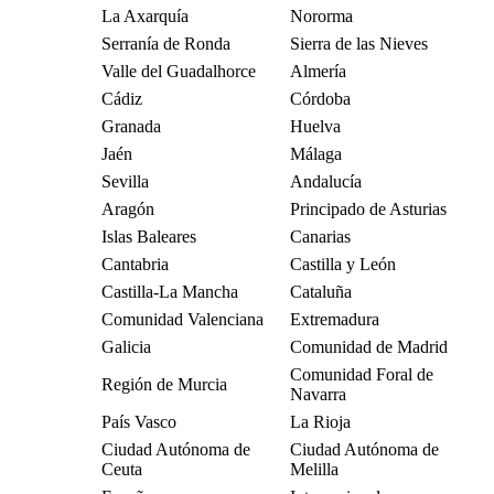
La Axarquía
Nororma
Serranía de Ronda
Sierra de las Nieves
Valle del Guadalhorce
Almería
Cádiz
Córdoba
Granada
Huelva
Jaén
Málaga
Sevilla
Andalucía
Aragón
Principado de Asturias
Islas Baleares
Canarias
Cantabria
Castilla y León
Castilla-La Mancha
Cataluña
Comunidad Valenciana
Extremadura
Galicia
Comunidad de Madrid
Comunidad Foral de
Región de Murcia
Navarra
País Vasco
La Rioja
Ciudad Autónoma de
Ciudad Autónoma de
Ceuta
Melilla