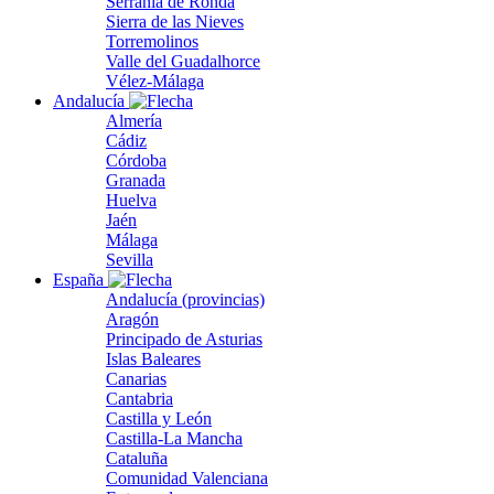
Serranía de Ronda
Sierra de las Nieves
Torremolinos
Valle del Guadalhorce
Vélez-Málaga
Andalucía
Almería
Cádiz
Córdoba
Granada
Huelva
Jaén
Málaga
Sevilla
España
Andalucía (provincias)
Aragón
Principado de Asturias
Islas Baleares
Canarias
Cantabria
Castilla y León
Castilla-La Mancha
Cataluña
Comunidad Valenciana