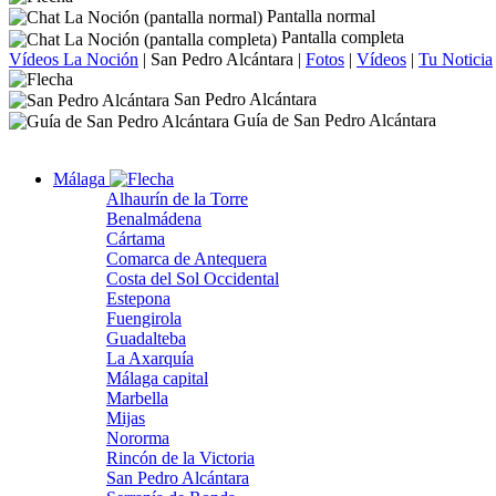
Pantalla normal
Pantalla completa
Vídeos La Noción
|
San Pedro Alcántara
|
Fotos
|
Vídeos
|
Tu Noticia
San Pedro Alcántara
Guía de San Pedro Alcántara
Málaga
Alhaurín de la Torre
Benalmádena
Cártama
Comarca de Antequera
Costa del Sol Occidental
Estepona
Fuengirola
Guadalteba
La Axarquía
Málaga capital
Marbella
Mijas
Nororma
Rincón de la Victoria
San Pedro Alcántara