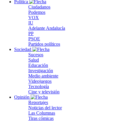
Política
Ciudadanos
Podemos
VOX
IU
Adelante Andalucía
PP
PSOE
Partidos políticos
Sociedad
Sucesos
Salud
Educación
Investigación
Medio ambiente
Videojuegos
Tecnología
Cine y televisión
Opinión
Reportajes
Noticias del lector
Las Columnas
Tiras cómicas