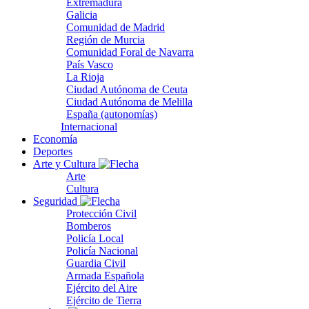
Extremadura
Galicia
Comunidad de Madrid
Región de Murcia
Comunidad Foral de Navarra
País Vasco
La Rioja
Ciudad Autónoma de Ceuta
Ciudad Autónoma de Melilla
España (autonomías)
Internacional
Economía
Deportes
Arte y Cultura
Arte
Cultura
Seguridad
Protección Civil
Bomberos
Policía Local
Policía Nacional
Guardia Civil
Armada Española
Ejército del Aire
Ejército de Tierra