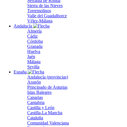
Serranía de Ronda
Sierra de las Nieves
Torremolinos
Valle del Guadalhorce
Vélez-Málaga
Andalucía
Almería
Cádiz
Córdoba
Granada
Huelva
Jaén
Málaga
Sevilla
España
Andalucía (provincias)
Aragón
Principado de Asturias
Islas Baleares
Canarias
Cantabria
Castilla y León
Castilla-La Mancha
Cataluña
Comunidad Valenciana