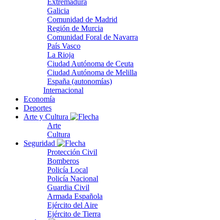
Extremadura
Galicia
Comunidad de Madrid
Región de Murcia
Comunidad Foral de Navarra
País Vasco
La Rioja
Ciudad Autónoma de Ceuta
Ciudad Autónoma de Melilla
España (autonomías)
Internacional
Economía
Deportes
Arte y Cultura
Arte
Cultura
Seguridad
Protección Civil
Bomberos
Policía Local
Policía Nacional
Guardia Civil
Armada Española
Ejército del Aire
Ejército de Tierra