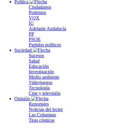
Política
Ciudadanos
Podemos
VOX
IU
Adelante Andalucía
PP
PSOE
Partidos políticos
Sociedad
Sucesos
Salud
Educación
Investigación
Medio ambiente
Videojuegos
Tecnología
Cine y televisión
Opinión
Reportajes
Noticias del lector
Las Columnas
Tiras cómicas