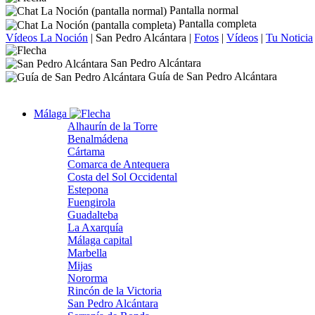
Pantalla normal
Pantalla completa
Vídeos La Noción
|
San Pedro Alcántara
|
Fotos
|
Vídeos
|
Tu Noticia
San Pedro Alcántara
Guía de San Pedro Alcántara
Málaga
Alhaurín de la Torre
Benalmádena
Cártama
Comarca de Antequera
Costa del Sol Occidental
Estepona
Fuengirola
Guadalteba
La Axarquía
Málaga capital
Marbella
Mijas
Nororma
Rincón de la Victoria
San Pedro Alcántara