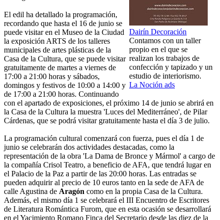
El edil ha detallado la programación,
recordando que hasta el 16 de junio se
Dairín Decoración
puede visitar en el Museo de la Ciudad
Contamos con un taller
la exposición ARTS de los talleres
propio en el que se
municipales de artes plásticas de la
realizan los trabajos de
Casa de la Cultura, que se puede visitar
confección y tapizado y un
gratuitamente de martes a viernes de
estudio de interiorismo.
17:00 a 21:00 horas y sábados,
La Noción ads
domingos y festivos de 10:00 a 14:00 y
de 17:00 a 21:00 horas. Continuando
con el apartado de exposiciones, el próximo 14 de junio se abrirá en
la Casa de la Cultura la muestra 'Luces del Mediterráneo', de Pilar
Cárdenas, que se podrá visitar gratuitamente hasta el día 3 de julio.
La programación cultural comenzará con fuerza, pues el día 1 de
junio se celebrarán dos actividades destacadas, como la
representación de la obra 'La Dama de Bronce y Mármol' a cargo de
la compañía Crisol Teatro, a beneficio de AFA, que tendrá lugar en
el Palacio de la Paz a partir de las 20:00 horas. Las entradas se
pueden adquirir al precio de 10 euros tanto en la sede de AFA de
calle Agustina de
Aragón
como en la propia Casa de la Cultura.
Además, el mismo día 1 se celebrará el III Encuentro de Escritores
de Literatura Romántica Furom, que en esta ocasión se desarrollará
en el Yacimiento Romano Finca del Secretario desde las diez de la