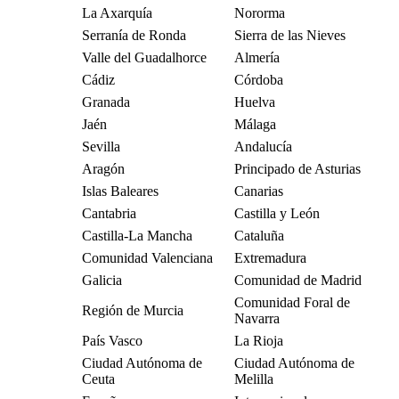
La Axarquía
Nororma
Serranía de Ronda
Sierra de las Nieves
Valle del Guadalhorce
Almería
Cádiz
Córdoba
Granada
Huelva
Jaén
Málaga
Sevilla
Andalucía
Aragón
Principado de Asturias
Islas Baleares
Canarias
Cantabria
Castilla y León
Castilla-La Mancha
Cataluña
Comunidad Valenciana
Extremadura
Galicia
Comunidad de Madrid
Comunidad Foral de
Región de Murcia
Navarra
País Vasco
La Rioja
Ciudad Autónoma de
Ciudad Autónoma de
Ceuta
Melilla