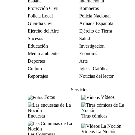
España
Internacional
Protección Civil
Bomberos
Policía Local
Policía Nacional
Guardia Civil
Armada Española
Ejército del Aire
Ejército de Tierra
Sucesos
Salud
Educación
Investigación
Medio ambiente
Economía
Deportes
Arte
Cultura
Iglesia Católica
Reportajes
Noticias del lector
Servicios
Fotos
Vídeos
Encuesta
Tiras cómicas
Vídeos La Noción
Las Columnas