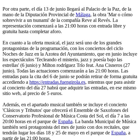
Por otra parte, el día 13 de junio llegará al Palacio de la Paz, de la
mano de la Diputación Provincial de
Málaga
, la obra 'Mar o cómo
sobrevivir a un tsunami' de la compañía Reve al Revés. La
representación comenzará a las 21:00 horas con entrada libre y
gratuita hasta completar aforo.
En cuanto a la oferta musical, el jazz será uno de los grandes
protagonistas de la programación, con los conciertos del ciclo
Noches de Jazz en la Azotea del Ayuntamiento, que en junio incluye
los espectáculos 'Tecleando el misterio, jazz y poesía bajo las
estrellas' (6 junio) y Milton rodríguez Trío feat. Ana Cisneros (27
junio). Todas las actuaciones comenzarán a las 21:00 horas. Las
entradas para la cita del 6 de junio se podrán retirar de forma gratuita
accediendo a
https://entradas.fuengirola.es
, mientras que para asistir
al concierto del día 27 habrá que adquirir las entradas, en ese mismo
sitio web, al precio de 5 euros.
Además, en el apartado musical también se incluye el concierto
'Clásicos y Tributos' que ofrecerá el Ensemble de Saxofones del
Conservatorio Profesional de Música Costa del Sol, el día 7 a las
20:00 horas en el parque de
España
. La banda Municipal de Música
también será protagonista del mes de junio con dos recitales, que
tendrán lugar los días 18 y 25 de mayo en el parque de
España
, a
partir de las 21:00 horas.