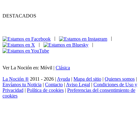
DESTACADOS
|
|
|
|
Ver La Noción en: Móvil |
Clásica
La Noción ®
2011 - 2026 |
Ayuda
|
Mapa del sitio
|
Quienes somos
|
Envíanos tu Noticia
|
Contacto
|
Aviso Legal
|
Condiciones de Uso y
Privacidad
|
Política de cookies
|
Preferencias del consentimiento de
cookies