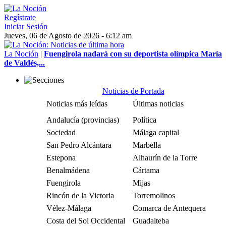
Regístrate
Iniciar Sesión
Jueves, 06 de Agosto de 2026 - 6:12 am
La Noción
|
Fuengirola nadará con su deportista olímpica María
de Valdés,...
Noticias de Portada
Noticias más leídas
Últimas noticias
Andalucía (provincias)
Política
Sociedad
Málaga capital
San Pedro Alcántara
Marbella
Estepona
Alhaurín de la Torre
Benalmádena
Cártama
Fuengirola
Mijas
Rincón de la Victoria
Torremolinos
Vélez-Málaga
Comarca de Antequera
Costa del Sol Occidental
Guadalteba