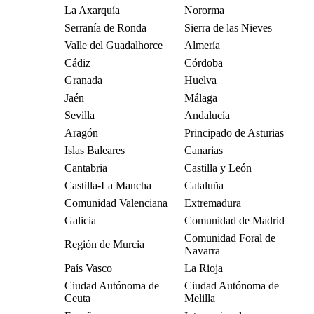
La Axarquía
Nororma
Serranía de Ronda
Sierra de las Nieves
Valle del Guadalhorce
Almería
Cádiz
Córdoba
Granada
Huelva
Jaén
Málaga
Sevilla
Andalucía
Aragón
Principado de Asturias
Islas Baleares
Canarias
Cantabria
Castilla y León
Castilla-La Mancha
Cataluña
Comunidad Valenciana
Extremadura
Galicia
Comunidad de Madrid
Comunidad Foral de
Región de Murcia
Navarra
País Vasco
La Rioja
Ciudad Autónoma de
Ciudad Autónoma de
Ceuta
Melilla