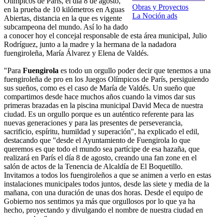
Olímpicos de París, el día 8 de agosto,
Obras y Proyectos
en la prueba de 10 kilómetros en Aguas
La Noción ads
Abiertas, distancia en la que es vigente
subcampeona del mundo. Así lo ha dado
a conocer hoy el concejal responsable de esta área municipal, Julio
Rodríguez, junto a la madre y la hermana de la nadadora
fuengiroleña, María Álvarez y Elena de Valdés.
"Para
Fuengirola
es todo un orgullo poder decir que tenemos a una
fuengiroleña de pro en los Juegos Olímpicos de París, persiguiendo
sus sueños, como es el caso de María de Valdés. Un sueño que
compartimos desde hace muchos años cuando la vimos dar sus
primeras brazadas en la piscina municipal David Meca de nuestra
ciudad. Es un orgullo porque es un auténtico referente para las
nuevas generaciones y para las presentes de perseverancia,
sacrificio, espíritu, humildad y superación", ha explicado el edil,
destacando que "desde el Ayuntamiento de Fuengirola lo que
queremos es que todo el mundo sea partícipe de esa hazaña, que
realizará en París el día 8 de agosto, creando una fan zone en el
salón de actos de la Tenencia de Alcaldía de El Boquetillo.
Invitamos a todos los fuengiroleños a que se animen a verlo en estas
instalaciones municipales todos juntos, desde las siete y media de la
mañana, con una duración de unas dos horas. Desde el equipo de
Gobierno nos sentimos ya más que orgullosos por lo que ya ha
hecho, proyectando y divulgando el nombre de nuestra ciudad en