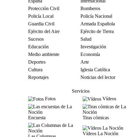
España
Internacional
Protección Civil
Bomberos
Policía Local
Policía Nacional
Guardia Civil
Armada Española
Ejército del Aire
Ejército de Tierra
Sucesos
Salud
Educación
Investigación
Medio ambiente
Economía
Deportes
Arte
Cultura
Iglesia Católica
Reportajes
Noticias del lector
Servicios
Fotos
Vídeos
Encuesta
Tiras cómicas
Vídeos La Noción
Las Columnas