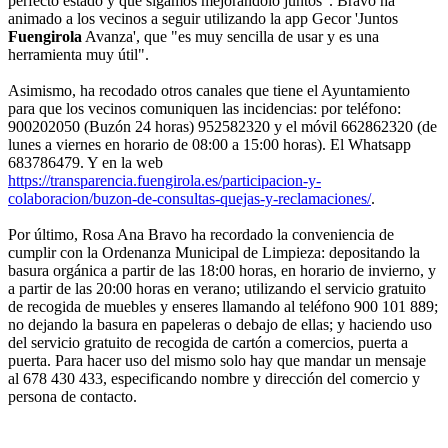
perfecto estado y que sigamos mejorándolo juntos". Bravo ha
animado a los vecinos a seguir utilizando la app Gecor 'Juntos
Fuengirola
Avanza', que "es muy sencilla de usar y es una
herramienta muy útil".
Asimismo, ha recodado otros canales que tiene el Ayuntamiento
para que los vecinos comuniquen las incidencias: por teléfono:
900202050 (Buzón 24 horas) 952582320 y el móvil 662862320 (de
lunes a viernes en horario de 08:00 a 15:00 horas). El Whatsapp
683786479. Y en la web
https://transparencia.fuengirola.es/participacion-y-
colaboracion/buzon-de-consultas-quejas-y-reclamaciones/
.
Por último, Rosa Ana Bravo ha recordado la conveniencia de
cumplir con la Ordenanza Municipal de Limpieza: depositando la
basura orgánica a partir de las 18:00 horas, en horario de invierno, y
a partir de las 20:00 horas en verano; utilizando el servicio gratuito
de recogida de muebles y enseres llamando al teléfono 900 101 889;
no dejando la basura en papeleras o debajo de ellas; y haciendo uso
del servicio gratuito de recogida de cartón a comercios, puerta a
puerta. Para hacer uso del mismo solo hay que mandar un mensaje
al 678 430 433, especificando nombre y dirección del comercio y
persona de contacto.