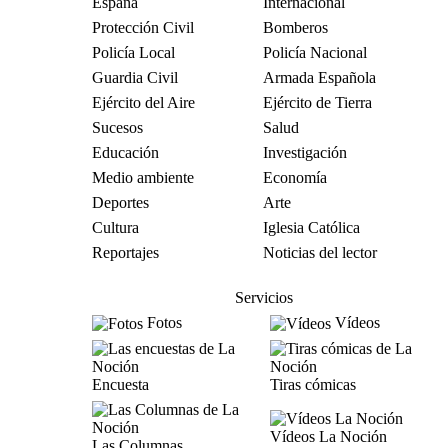
España
Internacional
Protección Civil
Bomberos
Policía Local
Policía Nacional
Guardia Civil
Armada Española
Ejército del Aire
Ejército de Tierra
Sucesos
Salud
Educación
Investigación
Medio ambiente
Economía
Deportes
Arte
Cultura
Iglesia Católica
Reportajes
Noticias del lector
Servicios
Fotos
Vídeos
Encuesta
Tiras cómicas
Vídeos La Noción
Las Columnas