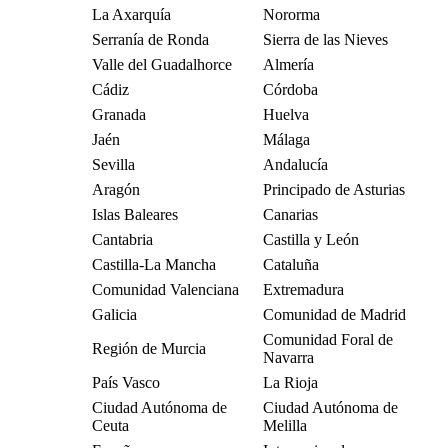
La Axarquía
Nororma
Serranía de Ronda
Sierra de las Nieves
Valle del Guadalhorce
Almería
Cádiz
Córdoba
Granada
Huelva
Jaén
Málaga
Sevilla
Andalucía
Aragón
Principado de Asturias
Islas Baleares
Canarias
Cantabria
Castilla y León
Castilla-La Mancha
Cataluña
Comunidad Valenciana
Extremadura
Galicia
Comunidad de Madrid
Comunidad Foral de
Región de Murcia
Navarra
País Vasco
La Rioja
Ciudad Autónoma de
Ciudad Autónoma de
Ceuta
Melilla