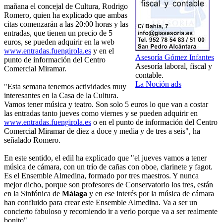
mañana el concejal de Cultura, Rodrigo
Romero, quien ha explicado que ambas
citas comenzarán a las 20:00 horas y las
entradas, que tienen un precio de 5
euros, se pueden adquirir en la web
www.entradas.fuengirola.es
y en el
Asesoría Gómez Infantes
punto de información del Centro
Asesoría laboral, fiscal y
Comercial Miramar.
contable.
La Noción ads
"Esta semana tenemos actividades muy
interesantes en la Casa de la Cultura.
Vamos tener música y teatro. Son solo 5 euros lo que van a costar
las entradas tanto jueves como viernes y se pueden adquirir en
www.entradas.fuengirola.es
o en el punto de información del Centro
Comercial Miramar de diez a doce y media y de tres a seis", ha
señalado Romero.
En este sentido, el edil ha explicado que "el jueves vamos a tener
música de cámara, con un trío de cañas con oboe, clarinete y fagot.
Es el Ensemble Almedina, formado por tres maestros. Y nunca
mejor dicho, porque son profesores de Conservatorio los tres, están
en la Sinfónica de
Málaga
y en ese interés por la música de cámara
han confluido para crear este Ensemble Almedina. Va a ser un
concierto fabuloso y recomiendo ir a verlo porque va a ser realmente
bonito".