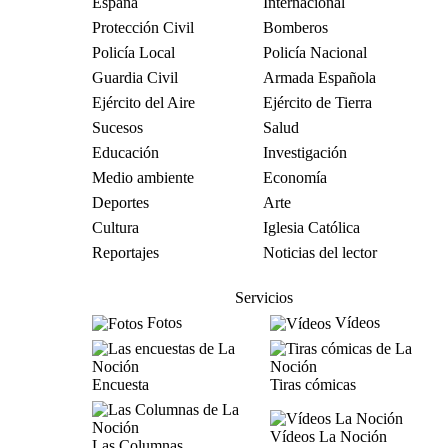
España
Internacional
Protección Civil
Bomberos
Policía Local
Policía Nacional
Guardia Civil
Armada Española
Ejército del Aire
Ejército de Tierra
Sucesos
Salud
Educación
Investigación
Medio ambiente
Economía
Deportes
Arte
Cultura
Iglesia Católica
Reportajes
Noticias del lector
Servicios
Fotos
Vídeos
Encuesta
Tiras cómicas
Vídeos La Noción
Las Columnas